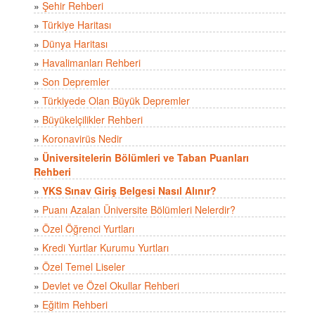
»
Şehir Rehberi
»
Türkiye Haritası
»
Dünya Haritası
»
Havalimanları Rehberi
»
Son Depremler
»
Türkiyede Olan Büyük Depremler
»
Büyükelçilikler Rehberi
»
Koronavirüs Nedir
»
Üniversitelerin Bölümleri ve Taban Puanları
Rehberi
»
YKS Sınav Giriş Belgesi Nasıl Alınır?
»
Puanı Azalan Üniversite Bölümleri Nelerdir?
»
Özel Öğrenci Yurtları
»
Kredi Yurtlar Kurumu Yurtları
»
Özel Temel Liseler
»
Devlet ve Özel Okullar Rehberi
»
Eğitim Rehberi