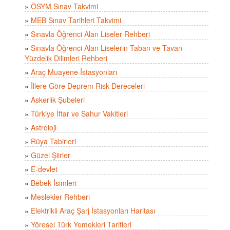
»
ÖSYM Sınav Takvimi
»
MEB Sınav Tarihleri Takvimi
»
Sınavla Öğrenci Alan Liseler Rehberi
»
Sınavla Öğrenci Alan Liselerin Taban ve Tavan
Yüzdelik Dilimleri Rehberi
»
Araç Muayene İstasyonları
»
İllere Göre Deprem Risk Dereceleri
»
Askerlik Şubeleri
»
Türkiye İftar ve Sahur Vakitleri
»
Astroloji
»
Rüya Tabirleri
»
Güzel Şiirler
»
E-devlet
»
Bebek İsimleri
»
Meslekler Rehberi
»
Elektrikli Araç Şarj İstasyonları Haritası
»
Yöresel Türk Yemekleri Tarifleri