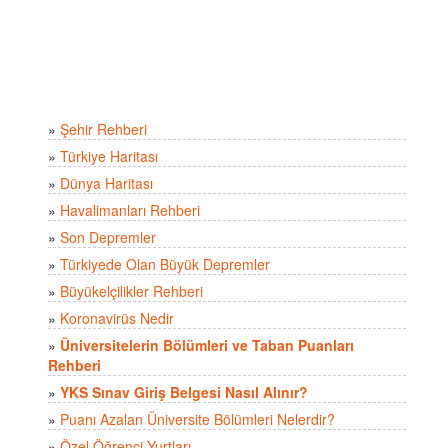
»
Şehir Rehberi
»
Türkiye Haritası
»
Dünya Haritası
»
Havalimanları Rehberi
»
Son Depremler
»
Türkiyede Olan Büyük Depremler
»
Büyükelçilikler Rehberi
»
Koronavirüs Nedir
»
Üniversitelerin Bölümleri ve Taban Puanları
Rehberi
»
YKS Sınav Giriş Belgesi Nasıl Alınır?
»
Puanı Azalan Üniversite Bölümleri Nelerdir?
»
Özel Öğrenci Yurtları