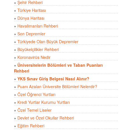
»
Şehir Rehberi
»
Türkiye Haritası
»
Dünya Haritası
»
Havalimanları Rehberi
»
Son Depremler
»
Türkiyede Olan Büyük Depremler
»
Büyükelçilikler Rehberi
»
Koronavirüs Nedir
»
Üniversitelerin Bölümleri ve Taban Puanları
Rehberi
»
YKS Sınav Giriş Belgesi Nasıl Alınır?
»
Puanı Azalan Üniversite Bölümleri Nelerdir?
»
Özel Öğrenci Yurtları
»
Kredi Yurtlar Kurumu Yurtları
»
Özel Temel Liseler
»
Devlet ve Özel Okullar Rehberi
»
Eğitim Rehberi