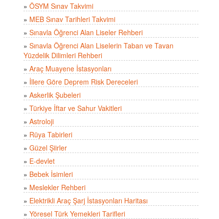
»
ÖSYM Sınav Takvimi
»
MEB Sınav Tarihleri Takvimi
»
Sınavla Öğrenci Alan Liseler Rehberi
»
Sınavla Öğrenci Alan Liselerin Taban ve Tavan
Yüzdelik Dilimleri Rehberi
»
Araç Muayene İstasyonları
»
İllere Göre Deprem Risk Dereceleri
»
Askerlik Şubeleri
»
Türkiye İftar ve Sahur Vakitleri
»
Astroloji
»
Rüya Tabirleri
»
Güzel Şiirler
»
E-devlet
»
Bebek İsimleri
»
Meslekler Rehberi
»
Elektrikli Araç Şarj İstasyonları Haritası
»
Yöresel Türk Yemekleri Tarifleri