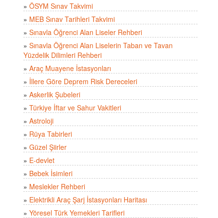
»
ÖSYM Sınav Takvimi
»
MEB Sınav Tarihleri Takvimi
»
Sınavla Öğrenci Alan Liseler Rehberi
»
Sınavla Öğrenci Alan Liselerin Taban ve Tavan
Yüzdelik Dilimleri Rehberi
»
Araç Muayene İstasyonları
»
İllere Göre Deprem Risk Dereceleri
»
Askerlik Şubeleri
»
Türkiye İftar ve Sahur Vakitleri
»
Astroloji
»
Rüya Tabirleri
»
Güzel Şiirler
»
E-devlet
»
Bebek İsimleri
»
Meslekler Rehberi
»
Elektrikli Araç Şarj İstasyonları Haritası
»
Yöresel Türk Yemekleri Tarifleri