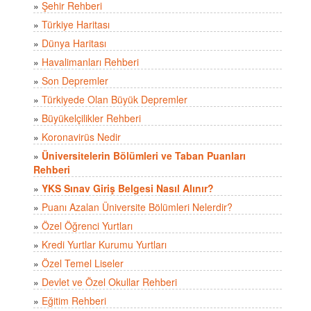
»
Şehir Rehberi
»
Türkiye Haritası
»
Dünya Haritası
»
Havalimanları Rehberi
»
Son Depremler
»
Türkiyede Olan Büyük Depremler
»
Büyükelçilikler Rehberi
»
Koronavirüs Nedir
»
Üniversitelerin Bölümleri ve Taban Puanları
Rehberi
»
YKS Sınav Giriş Belgesi Nasıl Alınır?
»
Puanı Azalan Üniversite Bölümleri Nelerdir?
»
Özel Öğrenci Yurtları
»
Kredi Yurtlar Kurumu Yurtları
»
Özel Temel Liseler
»
Devlet ve Özel Okullar Rehberi
»
Eğitim Rehberi