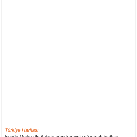
Türkiye Haritası
Isparta Merkez ile Ankara arası karayolu güzergah haritası