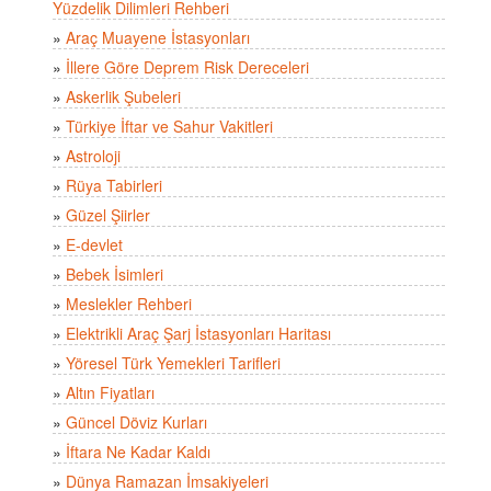
Yüzdelik Dilimleri Rehberi
»
Araç Muayene İstasyonları
»
İllere Göre Deprem Risk Dereceleri
»
Askerlik Şubeleri
»
Türkiye İftar ve Sahur Vakitleri
»
Astroloji
»
Rüya Tabirleri
»
Güzel Şiirler
»
E-devlet
»
Bebek İsimleri
»
Meslekler Rehberi
»
Elektrikli Araç Şarj İstasyonları Haritası
»
Yöresel Türk Yemekleri Tarifleri
»
Altın Fiyatları
»
Güncel Döviz Kurları
»
İftara Ne Kadar Kaldı
»
Dünya Ramazan İmsakiyeleri