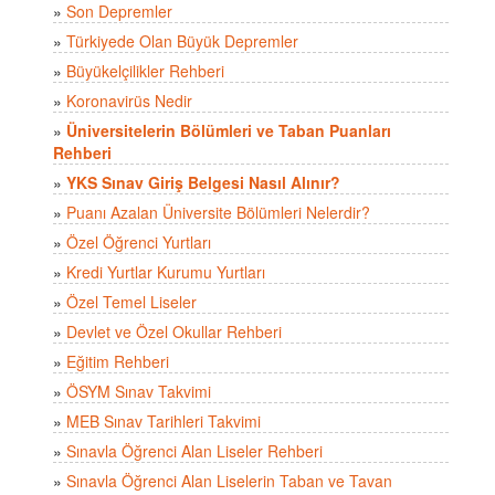
»
Son Depremler
»
Türkiyede Olan Büyük Depremler
»
Büyükelçilikler Rehberi
»
Koronavirüs Nedir
»
Üniversitelerin Bölümleri ve Taban Puanları
Rehberi
»
YKS Sınav Giriş Belgesi Nasıl Alınır?
»
Puanı Azalan Üniversite Bölümleri Nelerdir?
»
Özel Öğrenci Yurtları
»
Kredi Yurtlar Kurumu Yurtları
»
Özel Temel Liseler
»
Devlet ve Özel Okullar Rehberi
»
Eğitim Rehberi
»
ÖSYM Sınav Takvimi
»
MEB Sınav Tarihleri Takvimi
»
Sınavla Öğrenci Alan Liseler Rehberi
»
Sınavla Öğrenci Alan Liselerin Taban ve Tavan