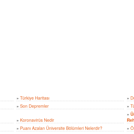
»
Türkiye Haritası
»
D
»
Son Depremler
»
T
»
Ü
»
Koronavirüs Nedir
Reh
»
Puanı Azalan Üniversite Bölümleri Nelerdir?
»
Ö