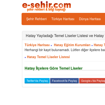
Şehir Rehberi
Türkiye Haritası
Dünya Haritası
Hatay Yayladağı Temel Liseler Listesi ve Hatay 
Türkiye Haritası
Hatay Eğitim Kurumları
Hatay T
»
»
Herhangi bir kayıt bulunamadı. Lütfen diğer ilçelere ba
Hatay Temel Liseler Listesi
»
Hatay İlçelere Göre Temel Liseler
Twitter'da Paylaş
Facebook'ta Paylaş
Google+'da Payla