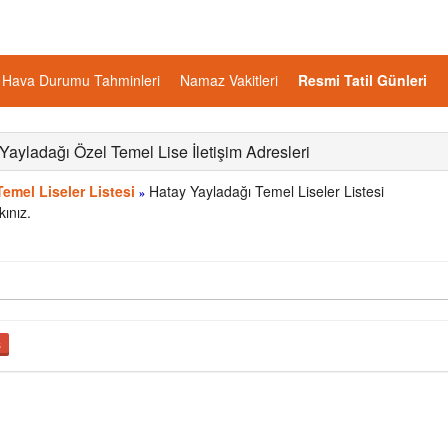
Hava Durumu Tahminleri
Namaz Vakitleri
Resmi Tatil Günleri
Yayladağı Özel Temel Lise İletişim Adresleri
emel Liseler Listesi
Hatay Yayladağı Temel Liseler Listesi
»
kınız.
ş