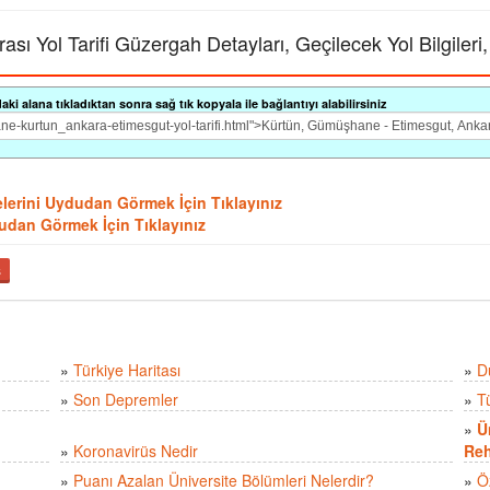
 Yol Tarifi Güzergah Detayları, Geçilecek Yol Bilgileri,
i alana tıkladıktan sonra sağ tık kopyala ile bağlantıyı alabilirsiniz
lerini Uydudan Görmek İçin Tıklayınız
ydudan Görmek İçin Tıklayınız
ş
»
Türkiye Haritası
»
D
»
Son Depremler
»
T
»
Ü
»
Koronavirüs Nedir
Reh
»
Puanı Azalan Üniversite Bölümleri Nelerdir?
»
Ö