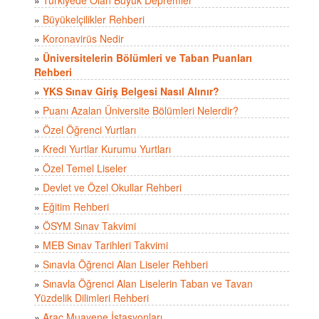
»
Büyükelçilikler Rehberi
»
Koronavirüs Nedir
»
Üniversitelerin Bölümleri ve Taban Puanları
Rehberi
»
YKS Sınav Giriş Belgesi Nasıl Alınır?
»
Puanı Azalan Üniversite Bölümleri Nelerdir?
»
Özel Öğrenci Yurtları
»
Kredi Yurtlar Kurumu Yurtları
»
Özel Temel Liseler
»
Devlet ve Özel Okullar Rehberi
»
Eğitim Rehberi
»
ÖSYM Sınav Takvimi
»
MEB Sınav Tarihleri Takvimi
»
Sınavla Öğrenci Alan Liseler Rehberi
»
Sınavla Öğrenci Alan Liselerin Taban ve Tavan
Yüzdelik Dilimleri Rehberi
»
Araç Muayene İstasyonları