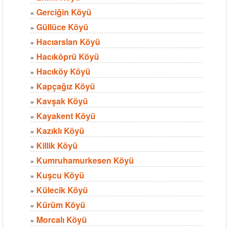
Gerciğin Köyü
»
Güllüce Köyü
»
Hacıarslan Köyü
»
Hacıköprü Köyü
»
Hacıköy Köyü
»
Kapçağız Köyü
»
Kavşak Köyü
»
Kayakent Köyü
»
Kazıklı Köyü
»
Killik Köyü
»
Kumruhamurkesen Köyü
»
Kuşcu Köyü
»
Külecik Köyü
»
Kürüm Köyü
»
Morcalı Köyü
»