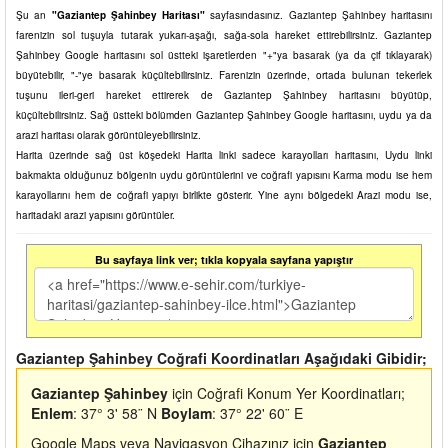
Şu an
"Gaziantep Şahinbey Haritası"
sayfasındasınız. Gaziantep Şahinbey haritasını
farenizin sol tuşuyla tutarak yukarı-aşağı, sağa-sola hareket ettirebilirsiniz. Gaziantep
Şahinbey Google haritasını sol üstteki işaretlerden "+"ya basarak (ya da çif tıklayarak)
büyütebilir, "-"ye basarak küçültebilirsiniz. Farenizin üzerinde, ortada bulunan tekerlek
tuşunu ileri-geri hareket ettirerek de Gaziantep Şahinbey haritasını büyütüp,
küçültebilirsiniz. Sağ üstteki bölümden Gaziantep Şahinbey Google haritasını, uydu ya da
arazi haritası olarak görüntüleyebilirsiniz.
Harita üzerinde sağ üst köşedeki Harita linki sadece karayolları haritasını, Uydu linki
bakmakta olduğunuz bölgenin uydu görüntülerini ve coğrafi yapısını Karma modu ise hem
karayollarını hem de coğrafi yapıyı birlikte gösterir. Yine aynı bölgedeki Arazi modu ise,
haritadaki arazi yapısını görüntüler.
Bu sayfaya link ver; tıkla kopyala sayfana yapıştır
Gaziantep Şahinbey Coğrafi Koordinatları Aşağıdaki Gibidir;
Gaziantep Şahinbey
için Coğrafi Konum Yer Koordinatları;
Enlem
: 37° 3' 58¨ N
Boylam
: 37° 22' 60¨ E
Google Maps veya Navigasyon Cihazınız için
Gaziantep