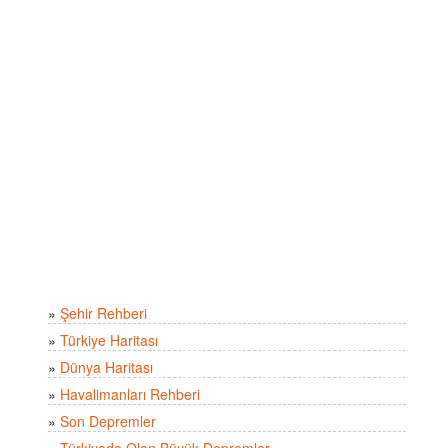
»
Şehir Rehberi
»
Türkiye Haritası
»
Dünya Haritası
»
Havalimanları Rehberi
»
Son Depremler
»
Türkiyede Olan Büyük Depremler