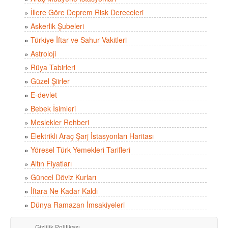
»
İllere Göre Deprem Risk Dereceleri
»
Askerlik Şubeleri
»
Türkiye İftar ve Sahur Vakitleri
»
Astroloji
»
Rüya Tabirleri
»
Güzel Şiirler
»
E-devlet
»
Bebek İsimleri
»
Meslekler Rehberi
»
Elektrikli Araç Şarj İstasyonları Haritası
»
Yöresel Türk Yemekleri Tarifleri
»
Altın Fiyatları
»
Güncel Döviz Kurları
»
İftara Ne Kadar Kaldı
»
Dünya Ramazan İmsakiyeleri
Gizlilik Politikası