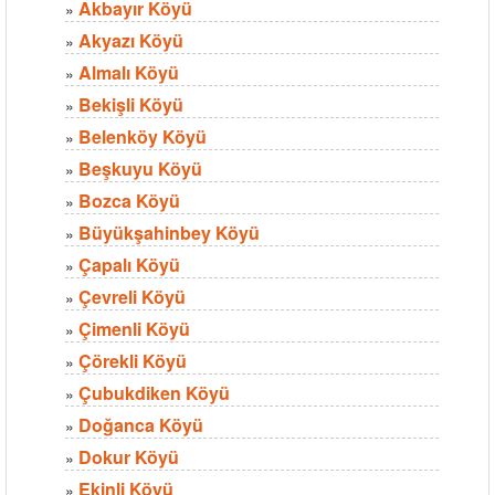
Akbayır Köyü
»
Akyazı Köyü
»
Almalı Köyü
»
Bekişli Köyü
»
Belenköy Köyü
»
Beşkuyu Köyü
»
Bozca Köyü
»
Büyükşahinbey Köyü
»
Çapalı Köyü
»
Çevreli Köyü
»
Çimenli Köyü
»
Çörekli Köyü
»
Çubukdiken Köyü
»
Doğanca Köyü
»
Dokur Köyü
»
Ekinli Köyü
»