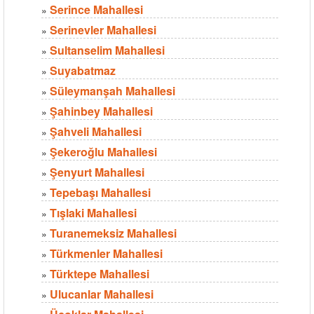
Serince Mahallesi
»
Serinevler Mahallesi
»
Sultanselim Mahallesi
»
Suyabatmaz
»
Süleymanşah Mahallesi
»
Şahinbey Mahallesi
»
Şahveli Mahallesi
»
Şekeroğlu Mahallesi
»
Şenyurt Mahallesi
»
Tepebaşı Mahallesi
»
Tışlaki Mahallesi
»
Turanemeksiz Mahallesi
»
Türkmenler Mahallesi
»
Türktepe Mahallesi
»
Ulucanlar Mahallesi
»