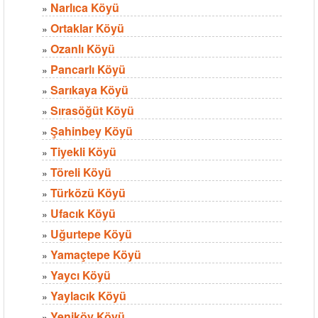
Narlıca Köyü
»
Ortaklar Köyü
»
Ozanlı Köyü
»
Pancarlı Köyü
»
Sarıkaya Köyü
»
Sırasöğüt Köyü
»
Şahinbey Köyü
»
Tiyekli Köyü
»
Töreli Köyü
»
Türközü Köyü
»
Ufacık Köyü
»
Uğurtepe Köyü
»
Yamaçtepe Köyü
»
Yaycı Köyü
»
Yaylacık Köyü
»
Yeniköy Köyü
»