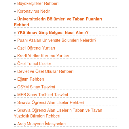
»
Büyükelçilikler Rehberi
»
Koronavirüs Nedir
»
Üniversitelerin Bölümleri ve Taban Puanları
Rehberi
»
YKS Sınav Giriş Belgesi Nasıl Alınır?
»
Puanı Azalan Üniversite Bölümleri Nelerdir?
»
Özel Öğrenci Yurtları
»
Kredi Yurtlar Kurumu Yurtları
»
Özel Temel Liseler
»
Devlet ve Özel Okullar Rehberi
»
Eğitim Rehberi
»
ÖSYM Sınav Takvimi
»
MEB Sınav Tarihleri Takvimi
»
Sınavla Öğrenci Alan Liseler Rehberi
»
Sınavla Öğrenci Alan Liselerin Taban ve Tavan
Yüzdelik Dilimleri Rehberi
»
Araç Muayene İstasyonları