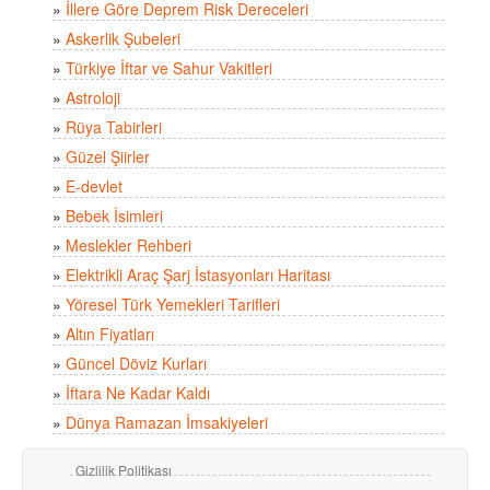
»
İllere Göre Deprem Risk Dereceleri
»
Askerlik Şubeleri
»
Türkiye İftar ve Sahur Vakitleri
»
Astroloji
»
Rüya Tabirleri
»
Güzel Şiirler
»
E-devlet
»
Bebek İsimleri
»
Meslekler Rehberi
»
Elektrikli Araç Şarj İstasyonları Haritası
»
Yöresel Türk Yemekleri Tarifleri
»
Altın Fiyatları
»
Güncel Döviz Kurları
»
İftara Ne Kadar Kaldı
»
Dünya Ramazan İmsakiyeleri
Gizlilik Politikası