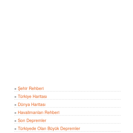
»
Şehir Rehberi
»
Türkiye Haritası
»
Dünya Haritası
»
Havalimanları Rehberi
»
Son Depremler
»
Türkiyede Olan Büyük Depremler