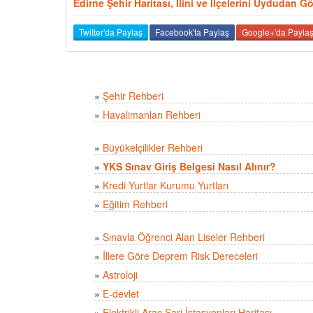
Edirne Şehir Haritası, İlini ve İlçelerini Uydudan G
Twitter'da Paylaş
Facebook'ta Paylaş
Google+'da Payla
»
Şehir Rehberi
»
Havalimanları Rehberi
»
Büyükelçilikler Rehberi
»
YKS Sınav Giriş Belgesi Nasıl Alınır?
»
Kredi Yurtlar Kurumu Yurtları
»
Eğitim Rehberi
»
Sınavla Öğrenci Alan Liseler Rehberi
»
İllere Göre Deprem Risk Dereceleri
»
Astroloji
»
E-devlet
»
Elektrikli Araç Şarj İstasyonları Haritası