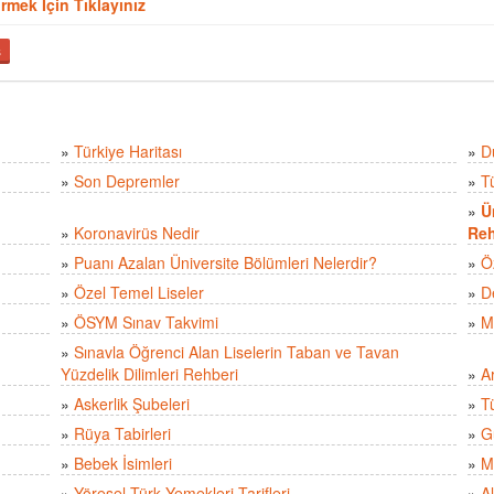
örmek İçin Tıklayınız
ş
»
Türkiye Haritası
»
D
»
Son Depremler
»
T
»
Ü
»
Koronavirüs Nedir
Reh
»
Puanı Azalan Üniversite Bölümleri Nelerdir?
»
Ö
»
Özel Temel Liseler
»
D
»
ÖSYM Sınav Takvimi
»
M
»
Sınavla Öğrenci Alan Liselerin Taban ve Tavan
Yüzdelik Dilimleri Rehberi
»
A
»
Askerlik Şubeleri
»
Tü
»
Rüya Tabirleri
»
Gü
»
Bebek İsimleri
»
M
»
Yöresel Türk Yemekleri Tarifleri
»
Al