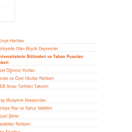
ünya Haritası
ürkiyede Olan Büyük Depremler
niversitelerin Bölümleri ve Taban Puanları
beri
zel Öğrenci Yurtları
evlet ve Özel Okullar Rehberi
EB Sınav Tarihleri Takvimi
raç Muayene İstasyonları
rkiye İftar ve Sahur Vakitleri
zel Şiirler
eslekler Rehberi
tın Fiyatları