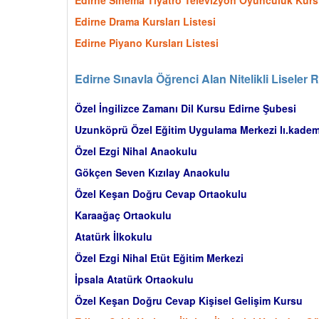
Edirne Sinema Tiyatro Televizyon Oyunculuk Kursla
Edirne Drama Kursları Listesi
Edirne Piyano Kursları Listesi
Edirne Sınavla Öğrenci Alan Nitelikli Liseler 
Özel İngilizce Zamanı Dil Kursu Edirne Şubesi
Uzunköprü Özel Eğitim Uygulama Merkezi Iı.kade
Özel Ezgi Nihal Anaokulu
Gökçen Seven Kızılay Anaokulu
Özel Keşan Doğru Cevap Ortaokulu
Karaağaç Ortaokulu
Atatürk İlkokulu
Özel Ezgi Nihal Etüt Eğitim Merkezi
İpsala Atatürk Ortaokulu
Özel Keşan Doğru Cevap Kişisel Gelişim Kursu