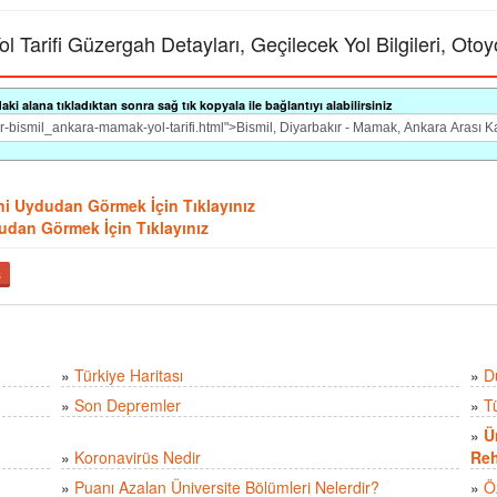
 Tarifi Güzergah Detayları, Geçilecek Yol Bilgileri, Otoy
i alana tıkladıktan sonra sağ tık kopyala ile bağlantıyı alabilirsiniz
erini Uydudan Görmek İçin Tıklayınız
ydudan Görmek İçin Tıklayınız
ş
»
Türkiye Haritası
»
D
»
Son Depremler
»
T
»
Ü
»
Koronavirüs Nedir
Reh
»
Puanı Azalan Üniversite Bölümleri Nelerdir?
»
Ö