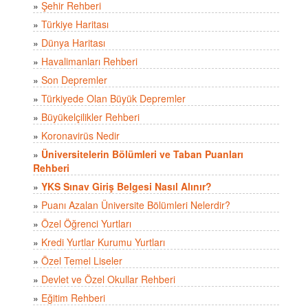
»
Şehir Rehberi
»
Türkiye Haritası
»
Dünya Haritası
»
Havalimanları Rehberi
»
Son Depremler
»
Türkiyede Olan Büyük Depremler
»
Büyükelçilikler Rehberi
»
Koronavirüs Nedir
»
Üniversitelerin Bölümleri ve Taban Puanları
Rehberi
»
YKS Sınav Giriş Belgesi Nasıl Alınır?
»
Puanı Azalan Üniversite Bölümleri Nelerdir?
»
Özel Öğrenci Yurtları
»
Kredi Yurtlar Kurumu Yurtları
»
Özel Temel Liseler
»
Devlet ve Özel Okullar Rehberi
»
Eğitim Rehberi