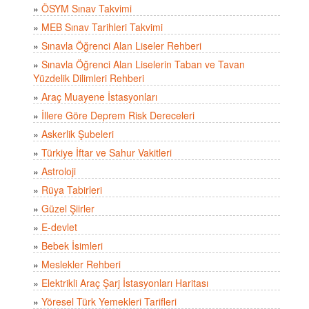
»
ÖSYM Sınav Takvimi
»
MEB Sınav Tarihleri Takvimi
»
Sınavla Öğrenci Alan Liseler Rehberi
»
Sınavla Öğrenci Alan Liselerin Taban ve Tavan
Yüzdelik Dilimleri Rehberi
»
Araç Muayene İstasyonları
»
İllere Göre Deprem Risk Dereceleri
»
Askerlik Şubeleri
»
Türkiye İftar ve Sahur Vakitleri
»
Astroloji
»
Rüya Tabirleri
»
Güzel Şiirler
»
E-devlet
»
Bebek İsimleri
»
Meslekler Rehberi
»
Elektrikli Araç Şarj İstasyonları Haritası
»
Yöresel Türk Yemekleri Tarifleri