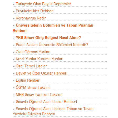
»
Türkiyede Olan Büyük Depremler
»
Büyükelçilikler Rehberi
»
Koronavirüs Nedir
»
Üniversitelerin Bölümleri ve Taban Puanları
Rehberi
»
YKS Sınav Giriş Belgesi Nasıl Alınır?
»
Puanı Azalan Üniversite Bölümleri Nelerdir?
»
Özel Öğrenci Yurtları
»
Kredi Yurtlar Kurumu Yurtları
»
Özel Temel Liseler
»
Devlet ve Özel Okullar Rehberi
»
Eğitim Rehberi
»
ÖSYM Sınav Takvimi
»
MEB Sınav Tarihleri Takvimi
»
Sınavla Öğrenci Alan Liseler Rehberi
»
Sınavla Öğrenci Alan Liselerin Taban ve Tavan
Yüzdelik Dilimleri Rehberi