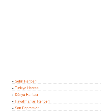
»
Şehir Rehberi
»
Türkiye Haritası
»
Dünya Haritası
»
Havalimanları Rehberi
»
Son Depremler