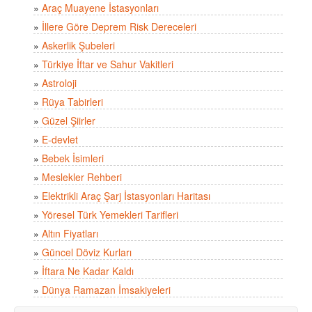
»
Araç Muayene İstasyonları
»
İllere Göre Deprem Risk Dereceleri
»
Askerlik Şubeleri
»
Türkiye İftar ve Sahur Vakitleri
»
Astroloji
»
Rüya Tabirleri
»
Güzel Şiirler
»
E-devlet
»
Bebek İsimleri
»
Meslekler Rehberi
»
Elektrikli Araç Şarj İstasyonları Haritası
»
Yöresel Türk Yemekleri Tarifleri
»
Altın Fiyatları
»
Güncel Döviz Kurları
»
İftara Ne Kadar Kaldı
»
Dünya Ramazan İmsakiyeleri