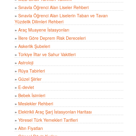
»
Sınavla Öğrenci Alan Liseler Rehberi
»
Sınavla Öğrenci Alan Liselerin Taban ve Tavan
Yüzdelik Dilimleri Rehberi
»
Araç Muayene İstasyonları
»
İllere Göre Deprem Risk Dereceleri
»
Askerlik Şubeleri
»
Türkiye İftar ve Sahur Vakitleri
»
Astroloji
»
Rüya Tabirleri
»
Güzel Şiirler
»
E-devlet
»
Bebek İsimleri
»
Meslekler Rehberi
»
Elektrikli Araç Şarj İstasyonları Haritası
»
Yöresel Türk Yemekleri Tarifleri
»
Altın Fiyatları