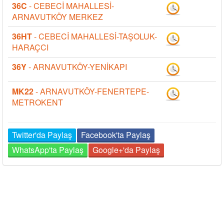
36C
- CEBECİ MAHALLESİ-
ARNAVUTKÖY MERKEZ
36HT
- CEBECİ MAHALLESİ-TAŞOLUK-
HARAÇCI
36Y
- ARNAVUTKÖY-YENİKAPI
MK22
- ARNAVUTKÖY-FENERTEPE-
METROKENT
Twitter'da Paylaş
Facebook'ta Paylaş
WhatsApp'ta Paylaş
Google+'da Paylaş