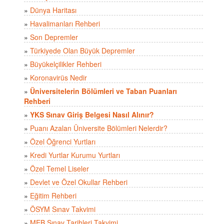
»
Dünya Haritası
»
Havalimanları Rehberi
»
Son Depremler
»
Türkiyede Olan Büyük Depremler
»
Büyükelçilikler Rehberi
»
Koronavirüs Nedir
»
Üniversitelerin Bölümleri ve Taban Puanları
Rehberi
»
YKS Sınav Giriş Belgesi Nasıl Alınır?
»
Puanı Azalan Üniversite Bölümleri Nelerdir?
»
Özel Öğrenci Yurtları
»
Kredi Yurtlar Kurumu Yurtları
»
Özel Temel Liseler
»
Devlet ve Özel Okullar Rehberi
»
Eğitim Rehberi
»
ÖSYM Sınav Takvimi
»
MEB Sınav Tarihleri Takvimi