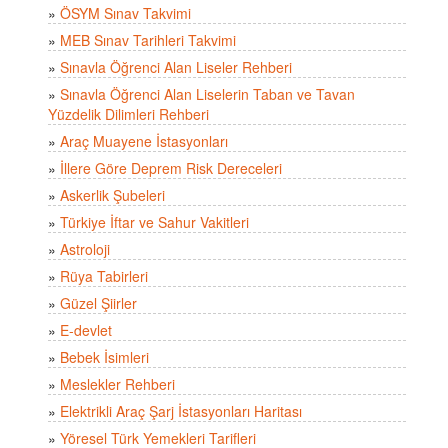
»
ÖSYM Sınav Takvimi
»
MEB Sınav Tarihleri Takvimi
»
Sınavla Öğrenci Alan Liseler Rehberi
»
Sınavla Öğrenci Alan Liselerin Taban ve Tavan
Yüzdelik Dilimleri Rehberi
»
Araç Muayene İstasyonları
»
İllere Göre Deprem Risk Dereceleri
»
Askerlik Şubeleri
»
Türkiye İftar ve Sahur Vakitleri
»
Astroloji
»
Rüya Tabirleri
»
Güzel Şiirler
»
E-devlet
»
Bebek İsimleri
»
Meslekler Rehberi
»
Elektrikli Araç Şarj İstasyonları Haritası
»
Yöresel Türk Yemekleri Tarifleri