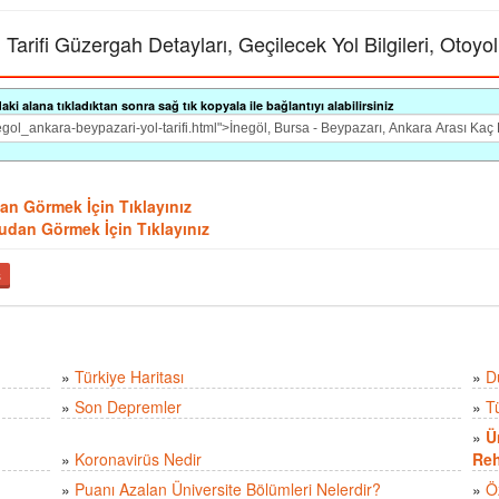
Tarifi Güzergah Detayları, Geçilecek Yol Bilgileri, Otoyol
i alana tıkladıktan sonra sağ tık kopyala ile bağlantıyı alabilirsiniz
udan Görmek İçin Tıklayınız
ydudan Görmek İçin Tıklayınız
ş
»
Türkiye Haritası
»
D
»
Son Depremler
»
T
»
Ü
»
Koronavirüs Nedir
Reh
»
Puanı Azalan Üniversite Bölümleri Nelerdir?
»
Ö