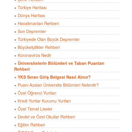
»
Türkiye Haritası
»
Dünya Haritası
»
Havalimanları Rehberi
»
Son Depremler
»
Türkiyede Olan Büyük Depremler
»
Büyükelçilikler Rehberi
»
Koronavirüs Nedir
»
Üniversitelerin Bölümleri ve Taban Puanları
Rehberi
»
YKS Sınav Giriş Belgesi Nasıl Alınır?
»
Puanı Azalan Üniversite Bölümleri Nelerdir?
»
Özel Öğrenci Yurtları
»
Kredi Yurtlar Kurumu Yurtları
»
Özel Temel Liseler
»
Devlet ve Özel Okullar Rehberi
»
Eğitim Rehberi