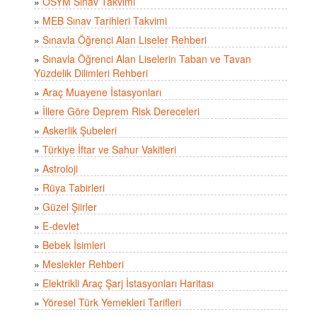
»
ÖSYM Sınav Takvimi
»
MEB Sınav Tarihleri Takvimi
»
Sınavla Öğrenci Alan Liseler Rehberi
»
Sınavla Öğrenci Alan Liselerin Taban ve Tavan
Yüzdelik Dilimleri Rehberi
»
Araç Muayene İstasyonları
»
İllere Göre Deprem Risk Dereceleri
»
Askerlik Şubeleri
»
Türkiye İftar ve Sahur Vakitleri
»
Astroloji
»
Rüya Tabirleri
»
Güzel Şiirler
»
E-devlet
»
Bebek İsimleri
»
Meslekler Rehberi
»
Elektrikli Araç Şarj İstasyonları Haritası
»
Yöresel Türk Yemekleri Tarifleri