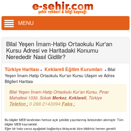
MENU
Bilal Yeşen İmam-Hatip Ortaokulu Kur'an
Kursu Adresi ve Haritadaki Konumu
Nerededir Nasıl Gidilir?
Türkiye Haritası
Kırklareli Eğitim Kurumları
Bilal
»
»
Yeşen İmam-Hatip Ortaokulu Kur'an Kursu Ulaşım ve Adres
Bilgileri Haritası
Bilal Yeşen İmam-Hatip Ortaokulu Kur'an Kursu, Pınar
Mahallesi 1330. Sokak
Merkez
,
Kırklareli
,
Türkiye
Telefon
:
0 288 2143094
Faks
:
Bu bilgiler MEB tarafından herkse açık şekilde yayınlanmış listesinden alınmıştır. Tüm
bilgiler MEB kaynaklıdır.
Eğer bir hata varsa aşağıdaki bağlantıya tıklayarak bize bildiriniz hemen gerekli