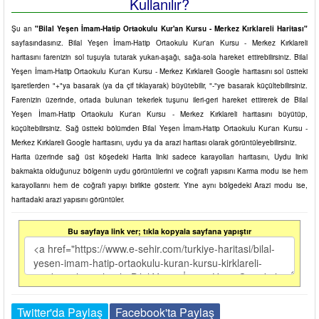
Kullanılır?
Şu an
"Bilal Yeşen İmam-Hatip Ortaokulu Kur'an Kursu - Merkez Kırklareli Haritası"
sayfasındasınız. Bilal Yeşen İmam-Hatip Ortaokulu Kur'an Kursu - Merkez Kırklareli
haritasını farenizin sol tuşuyla tutarak yukarı-aşağı, sağa-sola hareket ettirebilirsiniz. Bilal
Yeşen İmam-Hatip Ortaokulu Kur'an Kursu - Merkez Kırklareli Google haritasını sol üstteki
işaretlerden "+"ya basarak (ya da çif tıklayarak) büyütebilir, "-"ye basarak küçültebilirsiniz.
Farenizin üzerinde, ortada bulunan tekerlek tuşunu ileri-geri hareket ettirerek de Bilal
Yeşen İmam-Hatip Ortaokulu Kur'an Kursu - Merkez Kırklareli haritasını büyütüp,
küçültebilirsiniz. Sağ üstteki bölümden Bilal Yeşen İmam-Hatip Ortaokulu Kur'an Kursu -
Merkez Kırklareli Google haritasını, uydu ya da arazi haritası olarak görüntüleyebilirsiniz.
Harita üzerinde sağ üst köşedeki Harita linki sadece karayolları haritasını, Uydu linki
bakmakta olduğunuz bölgenin uydu görüntülerini ve coğrafi yapısını Karma modu ise hem
karayollarını hem de coğrafi yapıyı birlikte gösterir. Yine aynı bölgedeki Arazi modu ise,
haritadaki arazi yapısını görüntüler.
Bu sayfaya link ver; tıkla kopyala sayfana yapıştır
Twitter'da Paylaş
Facebook'ta Paylaş