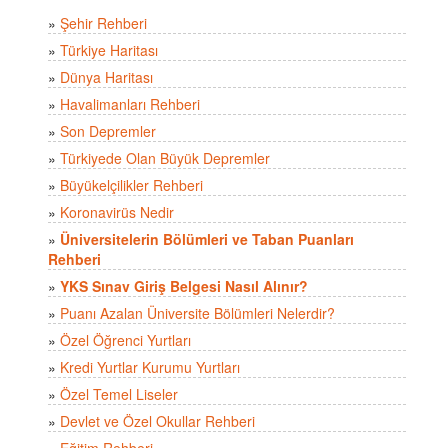
»
Şehir Rehberi
»
Türkiye Haritası
»
Dünya Haritası
»
Havalimanları Rehberi
»
Son Depremler
»
Türkiyede Olan Büyük Depremler
»
Büyükelçilikler Rehberi
»
Koronavirüs Nedir
»
Üniversitelerin Bölümleri ve Taban Puanları
Rehberi
»
YKS Sınav Giriş Belgesi Nasıl Alınır?
»
Puanı Azalan Üniversite Bölümleri Nelerdir?
»
Özel Öğrenci Yurtları
»
Kredi Yurtlar Kurumu Yurtları
»
Özel Temel Liseler
»
Devlet ve Özel Okullar Rehberi
»
Eğitim Rehberi