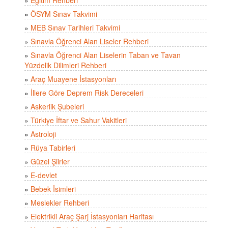
»
ÖSYM Sınav Takvimi
»
MEB Sınav Tarihleri Takvimi
»
Sınavla Öğrenci Alan Liseler Rehberi
»
Sınavla Öğrenci Alan Liselerin Taban ve Tavan
Yüzdelik Dilimleri Rehberi
»
Araç Muayene İstasyonları
»
İllere Göre Deprem Risk Dereceleri
»
Askerlik Şubeleri
»
Türkiye İftar ve Sahur Vakitleri
»
Astroloji
»
Rüya Tabirleri
»
Güzel Şiirler
»
E-devlet
»
Bebek İsimleri
»
Meslekler Rehberi
»
Elektrikli Araç Şarj İstasyonları Haritası