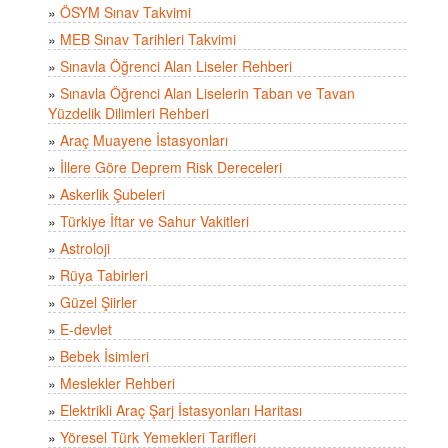
»
ÖSYM Sınav Takvimi
»
MEB Sınav Tarihleri Takvimi
»
Sınavla Öğrenci Alan Liseler Rehberi
»
Sınavla Öğrenci Alan Liselerin Taban ve Tavan
Yüzdelik Dilimleri Rehberi
»
Araç Muayene İstasyonları
»
İllere Göre Deprem Risk Dereceleri
»
Askerlik Şubeleri
»
Türkiye İftar ve Sahur Vakitleri
»
Astroloji
»
Rüya Tabirleri
»
Güzel Şiirler
»
E-devlet
»
Bebek İsimleri
»
Meslekler Rehberi
»
Elektrikli Araç Şarj İstasyonları Haritası
»
Yöresel Türk Yemekleri Tarifleri