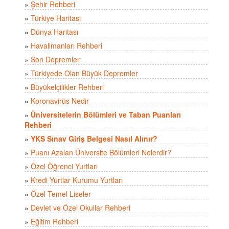
»
Şehir Rehberi
»
Türkiye Haritası
»
Dünya Haritası
»
Havalimanları Rehberi
»
Son Depremler
»
Türkiyede Olan Büyük Depremler
»
Büyükelçilikler Rehberi
»
Koronavirüs Nedir
»
Üniversitelerin Bölümleri ve Taban Puanları
Rehberi
»
YKS Sınav Giriş Belgesi Nasıl Alınır?
»
Puanı Azalan Üniversite Bölümleri Nelerdir?
»
Özel Öğrenci Yurtları
»
Kredi Yurtlar Kurumu Yurtları
»
Özel Temel Liseler
»
Devlet ve Özel Okullar Rehberi
»
Eğitim Rehberi