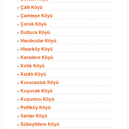
Çallı Köyü
»
Çamtepe Köyü
»
Çoruk Köyü
»
Dutluca Köyü
»
Hacıbozlar Köyü
»
Hisarköy Köyü
»
Karadere Köyü
»
Kırtık Köyü
»
Kızıklı Köyü
»
Kurucaoluk Köyü
»
Kuyucak Köyü
»
Kuyumcu Köyü
»
Pelitköy Köyü
»
Sarılar Köyü
»
Sübeylidere Köyü
»