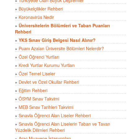
»
Türkiyede Olan Büyük Depremler
»
Büyükelçilikler Rehberi
»
Koronavirüs Nedir
»
Üniversitelerin Bölümleri ve Taban Puanları
Rehberi
»
YKS Sınav Giriş Belgesi Nasıl Alınır?
»
Puanı Azalan Üniversite Bölümleri Nelerdir?
»
Özel Öğrenci Yurtları
»
Kredi Yurtlar Kurumu Yurtları
»
Özel Temel Liseler
»
Devlet ve Özel Okullar Rehberi
»
Eğitim Rehberi
»
ÖSYM Sınav Takvimi
»
MEB Sınav Tarihleri Takvimi
»
Sınavla Öğrenci Alan Liseler Rehberi
»
Sınavla Öğrenci Alan Liselerin Taban ve Tavan
Yüzdelik Dilimleri Rehberi
»
Araç Muayene İstasyonları