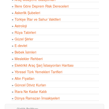
»
İllere Göre Deprem Risk Dereceleri
»
Askerlik Şubeleri
»
Türkiye İftar ve Sahur Vakitleri
»
Astroloji
»
Rüya Tabirleri
»
Güzel Şiirler
»
E-devlet
»
Bebek İsimleri
»
Meslekler Rehberi
»
Elektrikli Araç Şarj İstasyonları Haritası
»
Yöresel Türk Yemekleri Tarifleri
»
Altın Fiyatları
»
Güncel Döviz Kurları
»
İftara Ne Kadar Kaldı
»
Dünya Ramazan İmsakiyeleri
Gizlilik Politikası