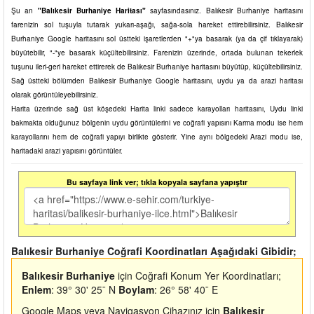
Şu an
"Balıkesir Burhaniye Haritası"
sayfasındasınız. Balıkesir Burhaniye haritasını
farenizin sol tuşuyla tutarak yukarı-aşağı, sağa-sola hareket ettirebilirsiniz. Balıkesir
Burhaniye Google haritasını sol üstteki işaretlerden "+"ya basarak (ya da çif tıklayarak)
büyütebilir, "-"ye basarak küçültebilirsiniz. Farenizin üzerinde, ortada bulunan tekerlek
tuşunu ileri-geri hareket ettirerek de Balıkesir Burhaniye haritasını büyütüp, küçültebilirsiniz.
Sağ üstteki bölümden Balıkesir Burhaniye Google haritasını, uydu ya da arazi haritası
olarak görüntüleyebilirsiniz.
Harita üzerinde sağ üst köşedeki Harita linki sadece karayolları haritasını, Uydu linki
bakmakta olduğunuz bölgenin uydu görüntülerini ve coğrafi yapısını Karma modu ise hem
karayollarını hem de coğrafi yapıyı birlikte gösterir. Yine aynı bölgedeki Arazi modu ise,
haritadaki arazi yapısını görüntüler.
Bu sayfaya link ver; tıkla kopyala sayfana yapıştır
Balıkesir Burhaniye Coğrafi Koordinatları Aşağıdaki Gibidir;
Balıkesir Burhaniye
için Coğrafi Konum Yer Koordinatları;
Enlem
: 39° 30' 25¨ N
Boylam
: 26° 58' 40¨ E
Google Maps veya Navigasyon Cihazınız için
Balıkesir