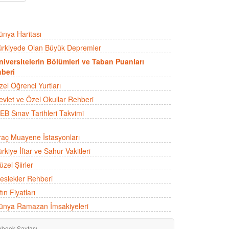
ünya Haritası
ürkiyede Olan Büyük Depremler
niversitelerin Bölümleri ve Taban Puanları
beri
zel Öğrenci Yurtları
evlet ve Özel Okullar Rehberi
EB Sınav Tarihleri Takvimi
raç Muayene İstasyonları
rkiye İftar ve Sahur Vakitleri
zel Şiirler
eslekler Rehberi
tın Fiyatları
ünya Ramazan İmsakiyeleri
ebook Sayfası