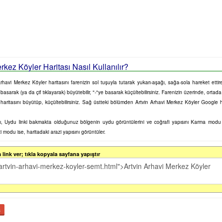
rkez Köyler Haritası Nasıl Kullanılır?
havi Merkez Köyler haritasını farenizin sol tuşuyla tutarak yukarı-aşağı, sağa-sola hareket ettirebi
basarak (ya da çif tıklayarak) büyütebilir, "-"ye basarak küçültebilirsiniz. Farenizin üzerinde, orta
 haritasını büyütüp, küçültebilirsiniz. Sağ üstteki bölümden Artvin Arhavi Merkez Köyler Google ha
sını, Uydu linki bakmakta olduğunuz bölgenin uydu görüntülerini ve coğrafi yapısını Karma mod
zi modu ise, haritadaki arazi yapısını görüntüler.
link ver; tıkla kopyala sayfana yapıştır
ş