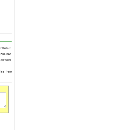
lirsiniz.
da bulunan
ritasını,
u ise hem