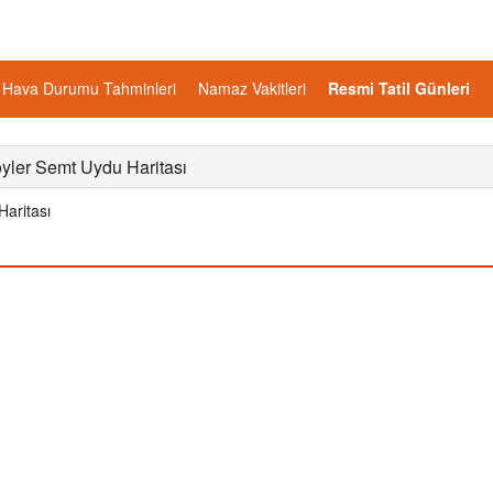
Hava Durumu Tahminleri
Namaz Vakitleri
Resmi Tatil Günleri
öyler Semt Uydu Haritası
aritası