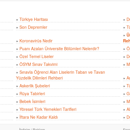
»
Türkiye Haritası
»
D
»
Son Depremler
»
T
»
Ü
»
Koronavirüs Nedir
Reh
»
Puanı Azalan Üniversite Bölümleri Nelerdir?
»
Ö
»
Özel Temel Liseler
»
D
»
ÖSYM Sınav Takvimi
»
M
»
Sınavla Öğrenci Alan Liselerin Taban ve Tavan
Yüzdelik Dilimleri Rehberi
»
A
»
Askerlik Şubeleri
»
Tü
»
Rüya Tabirleri
»
Gü
»
Bebek İsimleri
»
M
»
Yöresel Türk Yemekleri Tarifleri
»
Al
»
İftara Ne Kadar Kaldı
»
D
İletişim / Reklam
Fac