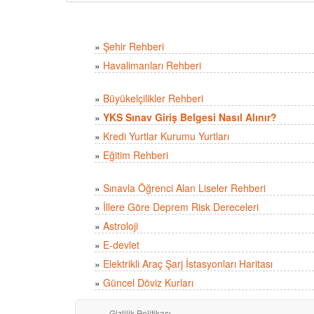
»
Şehir Rehberi
»
Havalimanları Rehberi
»
Büyükelçilikler Rehberi
»
YKS Sınav Giriş Belgesi Nasıl Alınır?
»
Kredi Yurtlar Kurumu Yurtları
»
Eğitim Rehberi
»
Sınavla Öğrenci Alan Liseler Rehberi
»
İllere Göre Deprem Risk Dereceleri
»
Astroloji
»
E-devlet
»
Elektrikli Araç Şarj İstasyonları Haritası
»
Güncel Döviz Kurları
Gizlilik Politikası