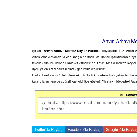
Artvin Arhavi Me
Şu an
"Artvin Arhavi Merkez Köyler Haritası"
sayfasındasınız. Artvin Ar
Artvin Arhavi Merkez Köyler Google haritasını sol üstteki işaretlerden "+"ya 
tekerlek tuşunu ileri-geri hareket ettirerek de Artvin Arhavi Merkez Köyler
uydu ya da arazi haritası olarak görüntüleyebilirsiniz.
Harita üzerinde sağ üst köşedeki Harita linki sadece karayolları harita
karayollarını hem de coğrafi yapıyı birlikte gösterir. Yine aynı bölgedeki Ara
Bu sayfaya 
Twitter'da Paylaş
Facebook'ta Paylaş
Google+'da Payla