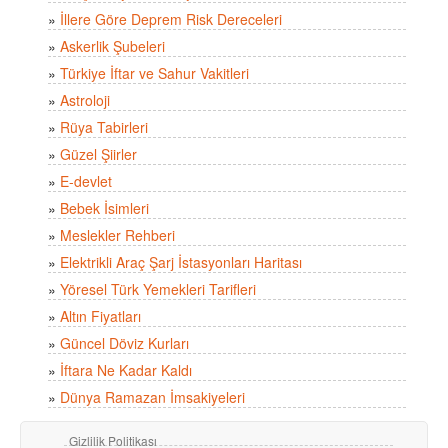
»
İllere Göre Deprem Risk Dereceleri
»
Askerlik Şubeleri
»
Türkiye İftar ve Sahur Vakitleri
»
Astroloji
»
Rüya Tabirleri
»
Güzel Şiirler
»
E-devlet
»
Bebek İsimleri
»
Meslekler Rehberi
»
Elektrikli Araç Şarj İstasyonları Haritası
»
Yöresel Türk Yemekleri Tarifleri
»
Altın Fiyatları
»
Güncel Döviz Kurları
»
İftara Ne Kadar Kaldı
»
Dünya Ramazan İmsakiyeleri
Gizlilik Politikası