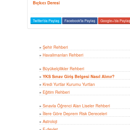
Bıçkıcı Deresi
Twitter'da Paylaş
Facebook'ta Paylaş
Google+'da Payla
»
Şehir Rehberi
»
Havalimanları Rehberi
»
Büyükelçilikler Rehberi
»
YKS Sınav Giriş Belgesi Nasıl Alınır?
»
Kredi Yurtlar Kurumu Yurtları
»
Eğitim Rehberi
»
Sınavla Öğrenci Alan Liseler Rehberi
»
İllere Göre Deprem Risk Dereceleri
»
Astroloji
»
E-devlet