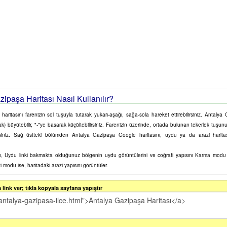
ipaşa Haritası Nasıl Kullanılır?
ritasını farenizin sol tuşuyla tutarak yukarı-aşağı, sağa-sola hareket ettirebilirsiniz. Antalya
k) büyütebilir, "-"ye basarak küçültebilirsiniz. Farenizin üzerinde, ortada bulunan tekerlek tuşunu 
irsiniz. Sağ üstteki bölümden Antalya Gazipaşa Google haritasını, uydu ya da arazi haritas
sını, Uydu linki bakmakta olduğunuz bölgenin uydu görüntülerini ve coğrafi yapısını Karma mod
zi modu ise, haritadaki arazi yapısını görüntüler.
link ver; tıkla kopyala sayfana yapıştır