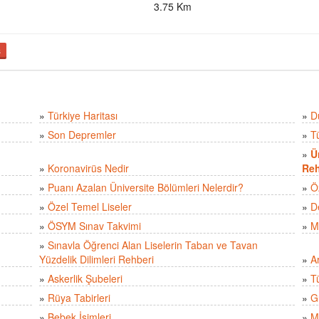
3.75 Km
ş
»
Türkiye Haritası
»
D
»
Son Depremler
»
T
»
Ü
»
Koronavirüs Nedir
Reh
»
Puanı Azalan Üniversite Bölümleri Nelerdir?
»
Ö
»
Özel Temel Liseler
»
D
»
ÖSYM Sınav Takvimi
»
M
»
Sınavla Öğrenci Alan Liselerin Taban ve Tavan
Yüzdelik Dilimleri Rehberi
»
A
»
Askerlik Şubeleri
»
Tü
»
Rüya Tabirleri
»
Gü
»
Bebek İsimleri
»
M