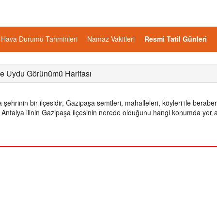
Hava Durumu Tahminleri
Namaz Vakitleri
Resmi Tatil Günleri
ede Uydu Görünümü Haritası
 şehrinin bir ilçesidir, Gazipaşa semtleri, mahalleleri, köyleri ile beraber
iz. Antalya ilinin Gazipaşa ilçesinin nerede olduğunu hangi konumda yer a