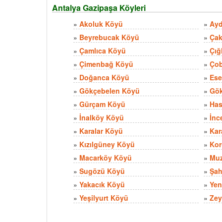
Antalya Gazipaşa Köyleri
»
Akoluk Köyü
»
Ayd
»
Beyrebucak Köyü
»
Ça
»
Çamlıca Köyü
»
Çığ
»
Çimenbağ Köyü
»
Çob
»
Doğanca Köyü
»
Ese
»
Gökçebelen Köyü
»
Gök
»
Gürçam Köyü
»
Has
»
İnalköy Köyü
»
İnc
»
Karalar Köyü
»
Kar
»
Kızılgüney Köyü
»
Kor
»
Macarköy Köyü
»
Muz
»
Sugözü Köyü
»
Şah
»
Yakacık Köyü
»
Yen
»
Yeşilyurt Köyü
»
Zey