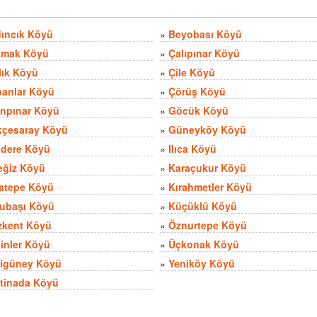
ıncık Köyü
»
Beyobası Köyü
kmak Köyü
»
Çalıpınar Köyü
lık Köyü
»
Çile Köyü
anlar Köyü
»
Çörüş Köyü
npınar Köyü
»
Göcük Köyü
çesaray Köyü
»
Güneyköy Köyü
dere Köyü
»
Ilıca Köyü
eğiz Köyü
»
Karaçukur Köyü
atepe Köyü
»
Kırahmetler Köyü
ubaşı Köyü
»
Küçüklü Köyü
kent Köyü
»
Öznurtepe Köyü
inler Köyü
»
Üçkonak Köyü
igüney Köyü
»
Yeniköy Köyü
tinada Köyü