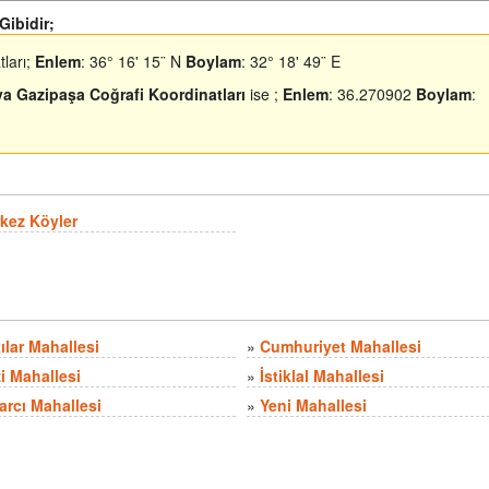
Gibidir;
ları;
Enlem
: 36° 16' 15¨ N
Boylam
: 32° 18' 49¨ E
ya Gazipaşa Coğrafi Koordinatları
ise ;
Enlem
: 36.270902
Boylam
:
kez Köyler
ılar Mahallesi
»
Cumhuriyet Mahallesi
i Mahallesi
»
İstiklal Mahallesi
arcı Mahallesi
»
Yeni Mahallesi