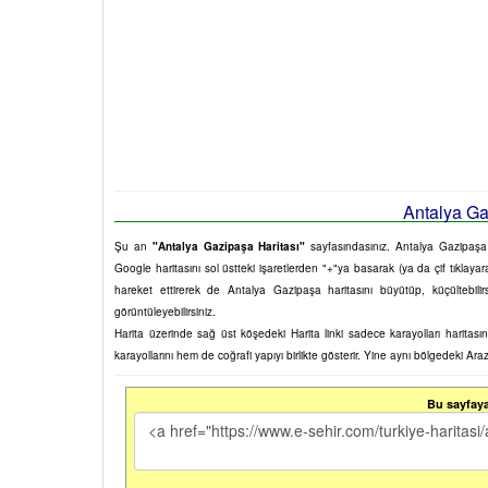
Antalya Gaz
Şu an
"Antalya Gazipaşa Haritası"
sayfasındasınız. Antalya Gazipaşa ha
Google haritasını sol üstteki işaretlerden "+"ya basarak (ya da çif tıklayara
hareket ettirerek de Antalya Gazipaşa haritasını büyütüp, küçültebil
görüntüleyebilirsiniz.
Harita üzerinde sağ üst köşedeki Harita linki sadece karayolları harita
karayollarını hem de coğrafi yapıyı birlikte gösterir. Yine aynı bölgedeki Ara
Bu sayfaya 