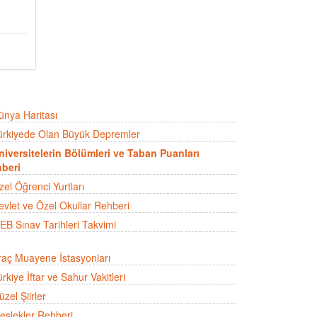
ünya Haritası
ürkiyede Olan Büyük Depremler
niversitelerin Bölümleri ve Taban Puanları
beri
zel Öğrenci Yurtları
evlet ve Özel Okullar Rehberi
EB Sınav Tarihleri Takvimi
raç Muayene İstasyonları
rkiye İftar ve Sahur Vakitleri
zel Şiirler
eslekler Rehberi