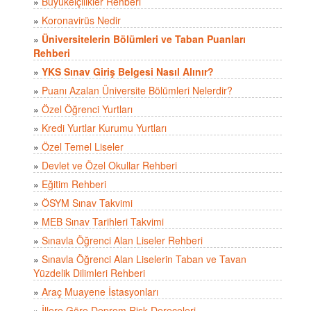
»
Büyükelçilikler Rehberi
»
Koronavirüs Nedir
»
Üniversitelerin Bölümleri ve Taban Puanları
Rehberi
»
YKS Sınav Giriş Belgesi Nasıl Alınır?
»
Puanı Azalan Üniversite Bölümleri Nelerdir?
»
Özel Öğrenci Yurtları
»
Kredi Yurtlar Kurumu Yurtları
»
Özel Temel Liseler
»
Devlet ve Özel Okullar Rehberi
»
Eğitim Rehberi
»
ÖSYM Sınav Takvimi
»
MEB Sınav Tarihleri Takvimi
»
Sınavla Öğrenci Alan Liseler Rehberi
»
Sınavla Öğrenci Alan Liselerin Taban ve Tavan
Yüzdelik Dilimleri Rehberi
»
Araç Muayene İstasyonları
»
İllere Göre Deprem Risk Dereceleri