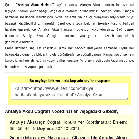
Şu an
"Antalya Aksu Haritası"
sayfasındasınız. Antalya Aksu haritasını farenizin sol
tuşuyla tutarak yukarı-aşağı, sağa-sola hareket ettirebilirsiniz. Antalya Aksu Google
haritasını sol üstteki işaretlerden "+"ya basarak (ya da çif tıklayarak) büyütebilir, "-"ye
basarak küçültebilirsiniz. Farenizin üzerinde, ortada bulunan tekerlek tuşunu ileri-geri
hareket ettirerek de Antalya Aksu haritasını büyütüp, küçültebilirsiniz. Sağ üstteki
bölümden Antalya Aksu Google haritasını, uydu ya da arazi haritası olarak
görüntüleyebilirsiniz.
Harita üzerinde sağ üst köşedeki Harita linki sadece karayolları haritasını, Uydu linki
bakmakta olduğunuz bölgenin uydu görüntülerini ve coğrafi yapısını Karma modu ise hem
karayollarını hem de coğrafi yapıyı birlikte gösterir. Yine aynı bölgedeki Arazi modu ise,
haritadaki arazi yapısını görüntüler.
Bu sayfaya link ver; tıkla kopyala sayfana yapıştır
Antalya Aksu Coğrafi Koordinatları Aşağıdaki Gibidir;
Antalya Aksu
için Coğrafi Konum Yer Koordinatları;
Enlem
:
36° 56' 48¨ N
Boylam
: 30° 50' 23¨ E
Google Maps veya Navigasyon Cihazınız için
Antalya Aksu