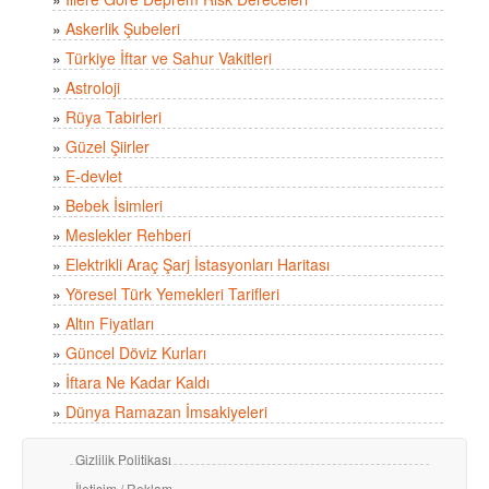
»
Askerlik Şubeleri
»
Türkiye İftar ve Sahur Vakitleri
»
Astroloji
»
Rüya Tabirleri
»
Güzel Şiirler
»
E-devlet
»
Bebek İsimleri
»
Meslekler Rehberi
»
Elektrikli Araç Şarj İstasyonları Haritası
»
Yöresel Türk Yemekleri Tarifleri
»
Altın Fiyatları
»
Güncel Döviz Kurları
»
İftara Ne Kadar Kaldı
»
Dünya Ramazan İmsakiyeleri
Gizlilik Politikası
İletişim / Reklam