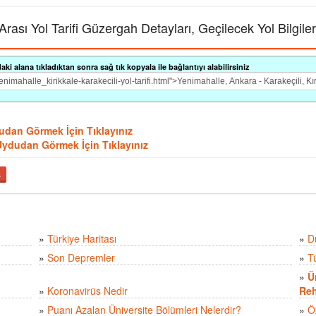
rası Yol Tarifi Güzergah Detayları, Geçilecek Yol Bilgiler
i alana tıkladıktan sonra sağ tık kopyala ile bağlantıyı alabilirsiniz
ydudan Görmek İçin Tıklayınız
ni Uydudan Görmek İçin Tıklayınız
ş
»
Türkiye Haritası
»
D
»
Son Depremler
»
T
»
Ü
»
Koronavirüs Nedir
Reh
»
Puanı Azalan Üniversite Bölümleri Nelerdir?
»
Ö