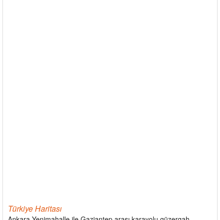
Türkiye Haritası
Ankara Yenimahalle ile Gaziantep arası karayolu güzergah