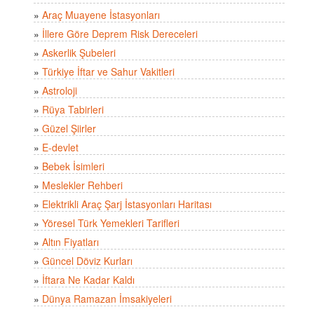
»
Araç Muayene İstasyonları
»
İllere Göre Deprem Risk Dereceleri
»
Askerlik Şubeleri
»
Türkiye İftar ve Sahur Vakitleri
»
Astroloji
»
Rüya Tabirleri
»
Güzel Şiirler
»
E-devlet
»
Bebek İsimleri
»
Meslekler Rehberi
»
Elektrikli Araç Şarj İstasyonları Haritası
»
Yöresel Türk Yemekleri Tarifleri
»
Altın Fiyatları
»
Güncel Döviz Kurları
»
İftara Ne Kadar Kaldı
»
Dünya Ramazan İmsakiyeleri