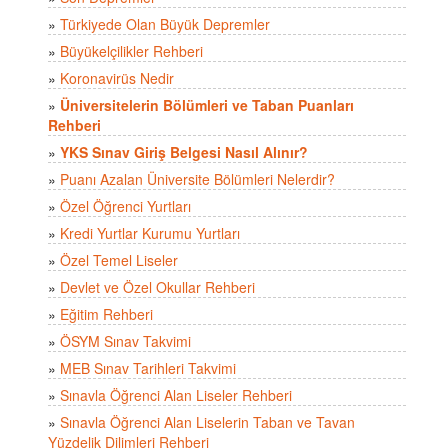
»
Türkiyede Olan Büyük Depremler
»
Büyükelçilikler Rehberi
»
Koronavirüs Nedir
»
Üniversitelerin Bölümleri ve Taban Puanları
Rehberi
»
YKS Sınav Giriş Belgesi Nasıl Alınır?
»
Puanı Azalan Üniversite Bölümleri Nelerdir?
»
Özel Öğrenci Yurtları
»
Kredi Yurtlar Kurumu Yurtları
»
Özel Temel Liseler
»
Devlet ve Özel Okullar Rehberi
»
Eğitim Rehberi
»
ÖSYM Sınav Takvimi
»
MEB Sınav Tarihleri Takvimi
»
Sınavla Öğrenci Alan Liseler Rehberi
»
Sınavla Öğrenci Alan Liselerin Taban ve Tavan
Yüzdelik Dilimleri Rehberi