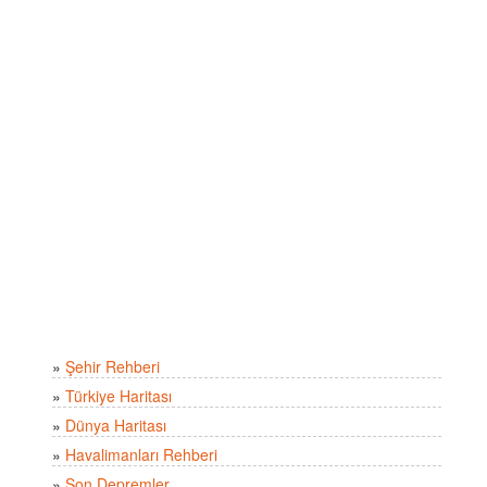
»
Şehir Rehberi
»
Türkiye Haritası
»
Dünya Haritası
»
Havalimanları Rehberi
»
Son Depremler