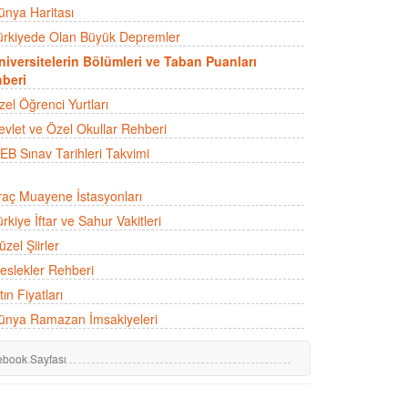
ünya Haritası
ürkiyede Olan Büyük Depremler
niversitelerin Bölümleri ve Taban Puanları
beri
zel Öğrenci Yurtları
evlet ve Özel Okullar Rehberi
EB Sınav Tarihleri Takvimi
raç Muayene İstasyonları
rkiye İftar ve Sahur Vakitleri
zel Şiirler
eslekler Rehberi
tın Fiyatları
ünya Ramazan İmsakiyeleri
ebook Sayfası