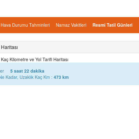
Hava Durumu Tahminleri
Namaz Vakitleri
Resmi Tatil Günleri
 Haritası
Kaç Kilometre ve Yol Tarifi Haritası
rer
5 saat 22 dakika
Ne Kadar, Uzaklık Kaç Km :
473 km