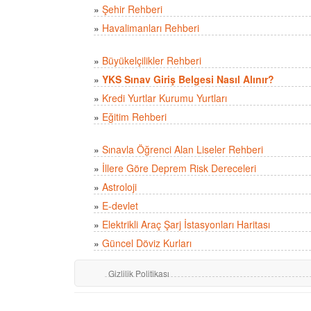
»
Şehir Rehberi
»
Havalimanları Rehberi
»
Büyükelçilikler Rehberi
»
YKS Sınav Giriş Belgesi Nasıl Alınır?
»
Kredi Yurtlar Kurumu Yurtları
»
Eğitim Rehberi
»
Sınavla Öğrenci Alan Liseler Rehberi
»
İllere Göre Deprem Risk Dereceleri
»
Astroloji
»
E-devlet
»
Elektrikli Araç Şarj İstasyonları Haritası
»
Güncel Döviz Kurları
Gizlilik Politikası