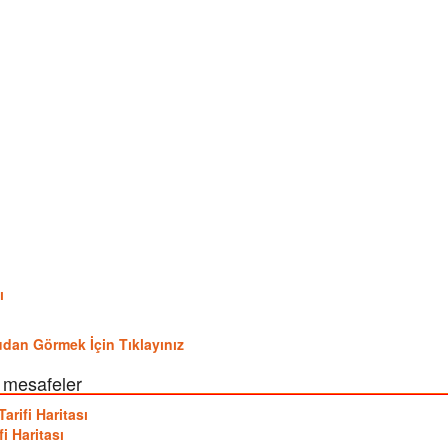
ı
ydudan Görmek İçin Tıklayınız
ı mesafeler
arifi Haritası
i Haritası