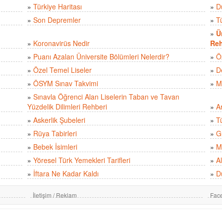
»
Türkiye Haritası
»
D
»
Son Depremler
»
T
»
Ü
»
Koronavirüs Nedir
Reh
»
Puanı Azalan Üniversite Bölümleri Nelerdir?
»
Ö
»
Özel Temel Liseler
»
D
»
ÖSYM Sınav Takvimi
»
M
»
Sınavla Öğrenci Alan Liselerin Taban ve Tavan
Yüzdelik Dilimleri Rehberi
»
A
»
Askerlik Şubeleri
»
Tü
»
Rüya Tabirleri
»
Gü
»
Bebek İsimleri
»
M
»
Yöresel Türk Yemekleri Tarifleri
»
Al
»
İftara Ne Kadar Kaldı
»
D
İletişim / Reklam
Fac