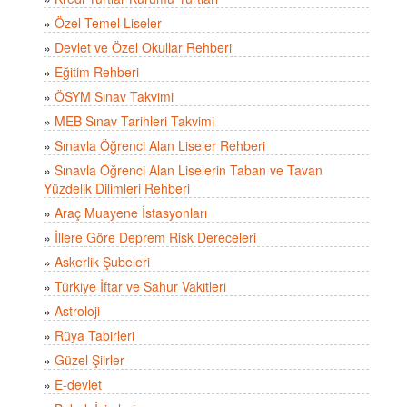
»
Özel Temel Liseler
»
Devlet ve Özel Okullar Rehberi
»
Eğitim Rehberi
»
ÖSYM Sınav Takvimi
»
MEB Sınav Tarihleri Takvimi
»
Sınavla Öğrenci Alan Liseler Rehberi
»
Sınavla Öğrenci Alan Liselerin Taban ve Tavan
Yüzdelik Dilimleri Rehberi
»
Araç Muayene İstasyonları
»
İllere Göre Deprem Risk Dereceleri
»
Askerlik Şubeleri
»
Türkiye İftar ve Sahur Vakitleri
»
Astroloji
»
Rüya Tabirleri
»
Güzel Şiirler
»
E-devlet