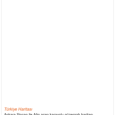
Türkiye Haritası
Ankara Sincan ile Ağrı arası karayolu güzergah haritası