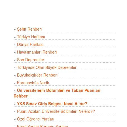
»
Şehir Rehberi
»
Türkiye Haritası
»
Dünya Haritası
»
Havalimanları Rehberi
»
Son Depremler
»
Türkiyede Olan Büyük Depremler
»
Büyükelçilikler Rehberi
»
Koronavirüs Nedir
»
Üniversitelerin Bölümleri ve Taban Puanları
Rehberi
»
YKS Sınav Giriş Belgesi Nasıl Alınır?
»
Puanı Azalan Üniversite Bölümleri Nelerdir?
»
Özel Öğrenci Yurtları
»
Kredi Yurtlar Kurumu Yurtları