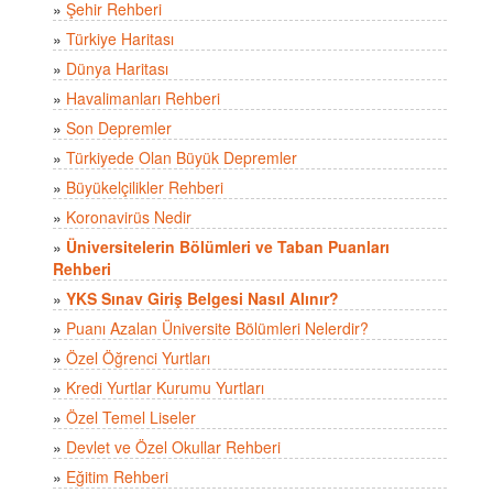
»
Şehir Rehberi
»
Türkiye Haritası
»
Dünya Haritası
»
Havalimanları Rehberi
»
Son Depremler
»
Türkiyede Olan Büyük Depremler
»
Büyükelçilikler Rehberi
»
Koronavirüs Nedir
»
Üniversitelerin Bölümleri ve Taban Puanları
Rehberi
»
YKS Sınav Giriş Belgesi Nasıl Alınır?
»
Puanı Azalan Üniversite Bölümleri Nelerdir?
»
Özel Öğrenci Yurtları
»
Kredi Yurtlar Kurumu Yurtları
»
Özel Temel Liseler
»
Devlet ve Özel Okullar Rehberi
»
Eğitim Rehberi