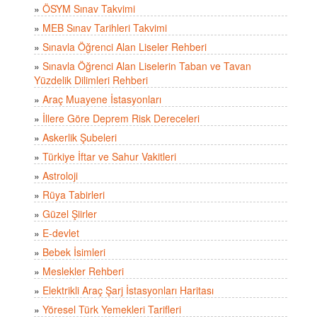
»
ÖSYM Sınav Takvimi
»
MEB Sınav Tarihleri Takvimi
»
Sınavla Öğrenci Alan Liseler Rehberi
»
Sınavla Öğrenci Alan Liselerin Taban ve Tavan
Yüzdelik Dilimleri Rehberi
»
Araç Muayene İstasyonları
»
İllere Göre Deprem Risk Dereceleri
»
Askerlik Şubeleri
»
Türkiye İftar ve Sahur Vakitleri
»
Astroloji
»
Rüya Tabirleri
»
Güzel Şiirler
»
E-devlet
»
Bebek İsimleri
»
Meslekler Rehberi
»
Elektrikli Araç Şarj İstasyonları Haritası
»
Yöresel Türk Yemekleri Tarifleri