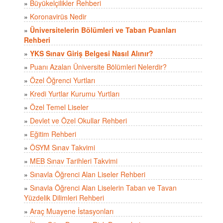
»
Büyükelçilikler Rehberi
»
Koronavirüs Nedir
»
Üniversitelerin Bölümleri ve Taban Puanları
Rehberi
»
YKS Sınav Giriş Belgesi Nasıl Alınır?
»
Puanı Azalan Üniversite Bölümleri Nelerdir?
»
Özel Öğrenci Yurtları
»
Kredi Yurtlar Kurumu Yurtları
»
Özel Temel Liseler
»
Devlet ve Özel Okullar Rehberi
»
Eğitim Rehberi
»
ÖSYM Sınav Takvimi
»
MEB Sınav Tarihleri Takvimi
»
Sınavla Öğrenci Alan Liseler Rehberi
»
Sınavla Öğrenci Alan Liselerin Taban ve Tavan
Yüzdelik Dilimleri Rehberi
»
Araç Muayene İstasyonları