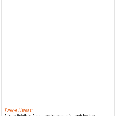
Türkiye Haritası
Ankara Polatlı ile Aydın arası karayolu güzergah haritası