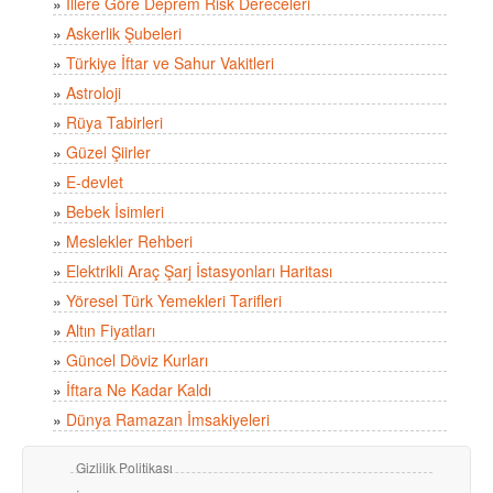
»
İllere Göre Deprem Risk Dereceleri
»
Askerlik Şubeleri
»
Türkiye İftar ve Sahur Vakitleri
»
Astroloji
»
Rüya Tabirleri
»
Güzel Şiirler
»
E-devlet
»
Bebek İsimleri
»
Meslekler Rehberi
»
Elektrikli Araç Şarj İstasyonları Haritası
»
Yöresel Türk Yemekleri Tarifleri
»
Altın Fiyatları
»
Güncel Döviz Kurları
»
İftara Ne Kadar Kaldı
»
Dünya Ramazan İmsakiyeleri
Gizlilik Politikası