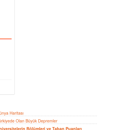
ünya Haritası
ürkiyede Olan Büyük Depremler
niversitelerin Bölümleri ve Taban Puanları