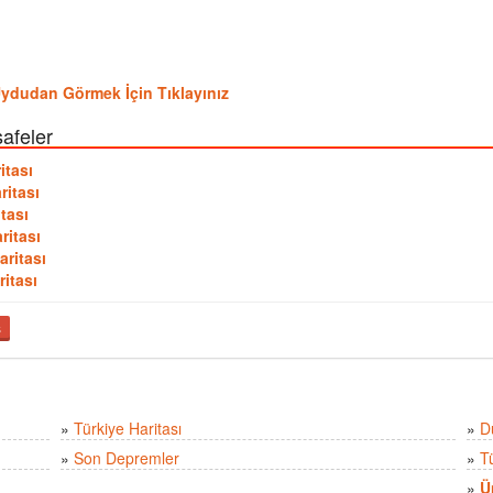
 Uydudan Görmek İçin Tıklayınız
safeler
itası
ritası
tası
ritası
aritası
ritası
ş
»
Türkiye Haritası
»
D
»
Son Depremler
»
T
»
Ü