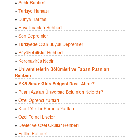
»
Şehir Rehberi
»
Türkiye Haritası
»
Dünya Haritası
»
Havalimanları Rehberi
»
Son Depremler
»
Türkiyede Olan Büyük Depremler
»
Büyükelçilikler Rehberi
»
Koronavirüs Nedir
»
Üniversitelerin Bölümleri ve Taban Puanları
Rehberi
»
YKS Sınav Giriş Belgesi Nasıl Alınır?
»
Puanı Azalan Üniversite Bölümleri Nelerdir?
»
Özel Öğrenci Yurtları
»
Kredi Yurtlar Kurumu Yurtları
»
Özel Temel Liseler
»
Devlet ve Özel Okullar Rehberi
»
Eğitim Rehberi