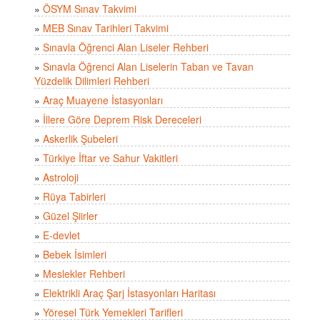
»
ÖSYM Sınav Takvimi
»
MEB Sınav Tarihleri Takvimi
»
Sınavla Öğrenci Alan Liseler Rehberi
»
Sınavla Öğrenci Alan Liselerin Taban ve Tavan
Yüzdelik Dilimleri Rehberi
»
Araç Muayene İstasyonları
»
İllere Göre Deprem Risk Dereceleri
»
Askerlik Şubeleri
»
Türkiye İftar ve Sahur Vakitleri
»
Astroloji
»
Rüya Tabirleri
»
Güzel Şiirler
»
E-devlet
»
Bebek İsimleri
»
Meslekler Rehberi
»
Elektrikli Araç Şarj İstasyonları Haritası
»
Yöresel Türk Yemekleri Tarifleri