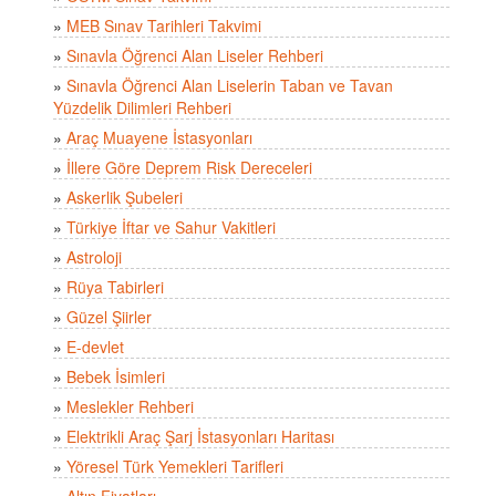
»
MEB Sınav Tarihleri Takvimi
»
Sınavla Öğrenci Alan Liseler Rehberi
»
Sınavla Öğrenci Alan Liselerin Taban ve Tavan
Yüzdelik Dilimleri Rehberi
»
Araç Muayene İstasyonları
»
İllere Göre Deprem Risk Dereceleri
»
Askerlik Şubeleri
»
Türkiye İftar ve Sahur Vakitleri
»
Astroloji
»
Rüya Tabirleri
»
Güzel Şiirler
»
E-devlet
»
Bebek İsimleri
»
Meslekler Rehberi
»
Elektrikli Araç Şarj İstasyonları Haritası
»
Yöresel Türk Yemekleri Tarifleri
»
Altın Fiyatları