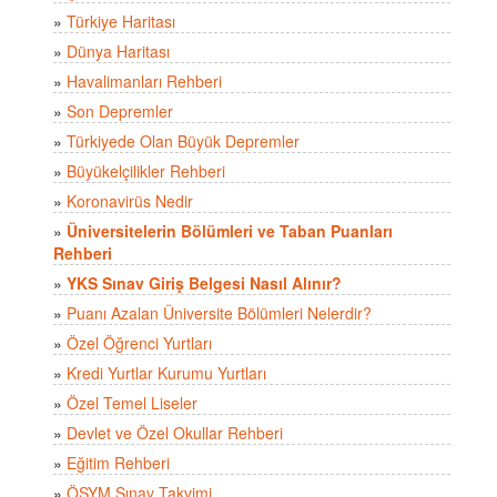
»
Türkiye Haritası
»
Dünya Haritası
»
Havalimanları Rehberi
»
Son Depremler
»
Türkiyede Olan Büyük Depremler
»
Büyükelçilikler Rehberi
»
Koronavirüs Nedir
»
Üniversitelerin Bölümleri ve Taban Puanları
Rehberi
»
YKS Sınav Giriş Belgesi Nasıl Alınır?
»
Puanı Azalan Üniversite Bölümleri Nelerdir?
»
Özel Öğrenci Yurtları
»
Kredi Yurtlar Kurumu Yurtları
»
Özel Temel Liseler
»
Devlet ve Özel Okullar Rehberi
»
Eğitim Rehberi
»
ÖSYM Sınav Takvimi