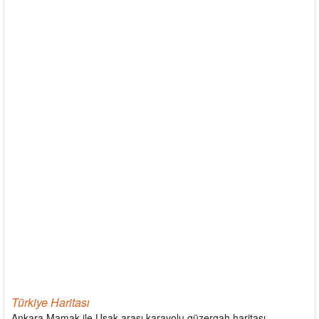
Türkiye Haritası
Ankara Mamak ile Uşak arası karayolu güzergah haritası