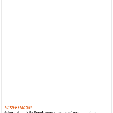
Türkiye Haritası
Ankara Mamak ile Şırnak arası karayolu güzergah haritası