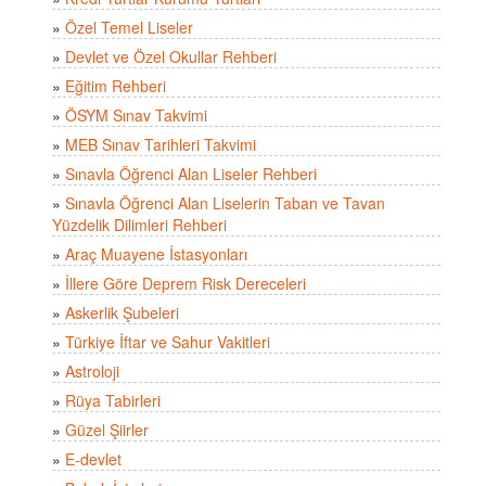
»
Özel Temel Liseler
»
Devlet ve Özel Okullar Rehberi
»
Eğitim Rehberi
»
ÖSYM Sınav Takvimi
»
MEB Sınav Tarihleri Takvimi
»
Sınavla Öğrenci Alan Liseler Rehberi
»
Sınavla Öğrenci Alan Liselerin Taban ve Tavan
Yüzdelik Dilimleri Rehberi
»
Araç Muayene İstasyonları
»
İllere Göre Deprem Risk Dereceleri
»
Askerlik Şubeleri
»
Türkiye İftar ve Sahur Vakitleri
»
Astroloji
»
Rüya Tabirleri
»
Güzel Şiirler
»
E-devlet