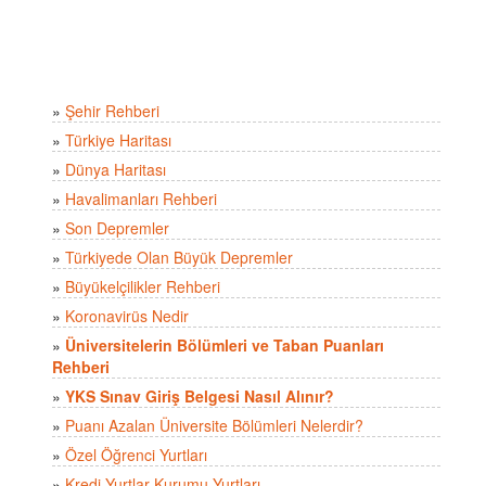
»
Şehir Rehberi
»
Türkiye Haritası
»
Dünya Haritası
»
Havalimanları Rehberi
»
Son Depremler
»
Türkiyede Olan Büyük Depremler
»
Büyükelçilikler Rehberi
»
Koronavirüs Nedir
»
Üniversitelerin Bölümleri ve Taban Puanları
Rehberi
»
YKS Sınav Giriş Belgesi Nasıl Alınır?
»
Puanı Azalan Üniversite Bölümleri Nelerdir?
»
Özel Öğrenci Yurtları
»
Kredi Yurtlar Kurumu Yurtları