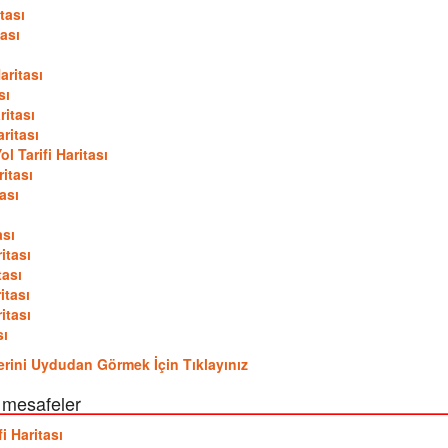
tası
ası
aritası
sı
ritası
ritası
 Tarifi Haritası
itası
ası
ası
itası
tası
itası
itası
sı
lerini Uydudan Görmek İçin Tıklayınız
 mesafeler
 Haritası