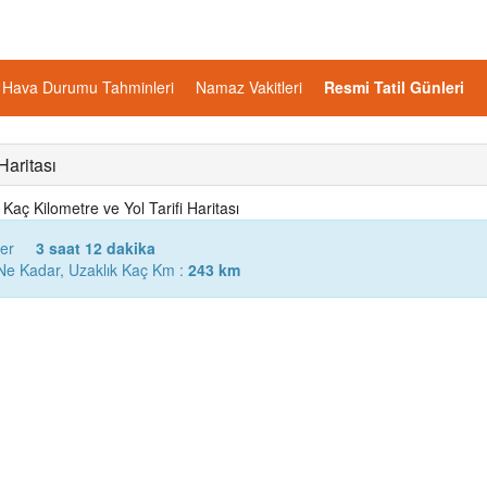
Hava Durumu Tahminleri
Namaz Vakitleri
Resmi Tatil Günleri
aritası
ç Kilometre ve Yol Tarifi Haritası
er
3 saat 12 dakika
e Kadar, Uzaklık Kaç Km :
243 km