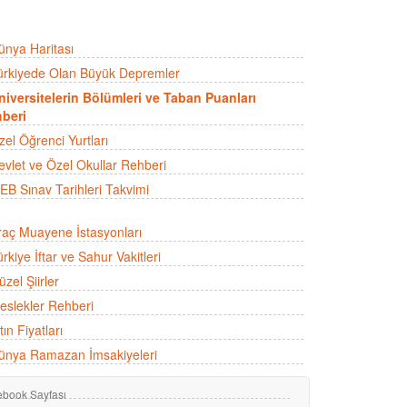
ünya Haritası
ürkiyede Olan Büyük Depremler
niversitelerin Bölümleri ve Taban Puanları
beri
zel Öğrenci Yurtları
evlet ve Özel Okullar Rehberi
EB Sınav Tarihleri Takvimi
raç Muayene İstasyonları
rkiye İftar ve Sahur Vakitleri
zel Şiirler
eslekler Rehberi
tın Fiyatları
ünya Ramazan İmsakiyeleri
ebook Sayfası