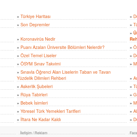
»
Türkiye Haritası
»
D
»
Son Depremler
»
T
»
Ü
»
Koronavirüs Nedir
Reh
»
Puanı Azalan Üniversite Bölümleri Nelerdir?
»
Ö
»
Özel Temel Liseler
»
D
»
ÖSYM Sınav Takvimi
»
M
»
Sınavla Öğrenci Alan Liselerin Taban ve Tavan
Yüzdelik Dilimleri Rehberi
»
A
»
Askerlik Şubeleri
»
Tü
»
Rüya Tabirleri
»
Gü
»
Bebek İsimleri
»
M
»
Yöresel Türk Yemekleri Tarifleri
»
Al
»
İftara Ne Kadar Kaldı
»
D
İletişim / Reklam
Fac