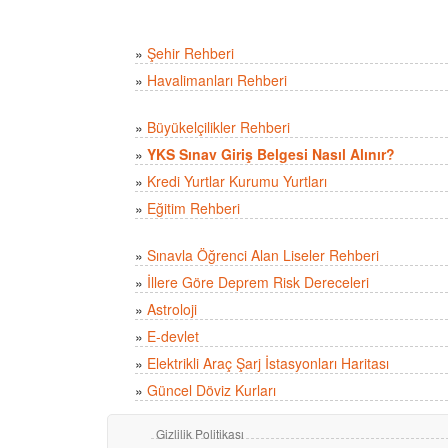
»
Şehir Rehberi
»
Havalimanları Rehberi
»
Büyükelçilikler Rehberi
»
YKS Sınav Giriş Belgesi Nasıl Alınır?
»
Kredi Yurtlar Kurumu Yurtları
»
Eğitim Rehberi
»
Sınavla Öğrenci Alan Liseler Rehberi
»
İllere Göre Deprem Risk Dereceleri
»
Astroloji
»
E-devlet
»
Elektrikli Araç Şarj İstasyonları Haritası
»
Güncel Döviz Kurları
Gizlilik Politikası