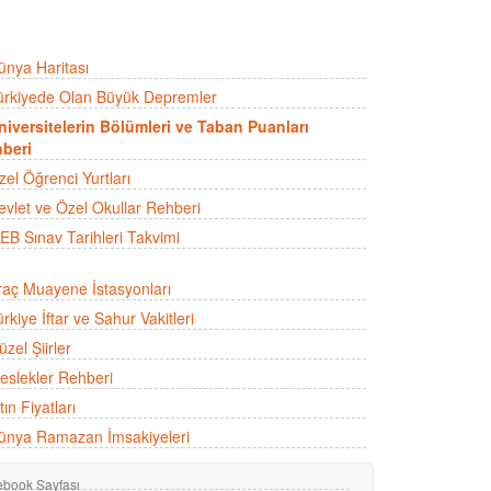
ünya Haritası
ürkiyede Olan Büyük Depremler
niversitelerin Bölümleri ve Taban Puanları
beri
zel Öğrenci Yurtları
evlet ve Özel Okullar Rehberi
EB Sınav Tarihleri Takvimi
raç Muayene İstasyonları
rkiye İftar ve Sahur Vakitleri
zel Şiirler
eslekler Rehberi
tın Fiyatları
ünya Ramazan İmsakiyeleri
ebook Sayfası