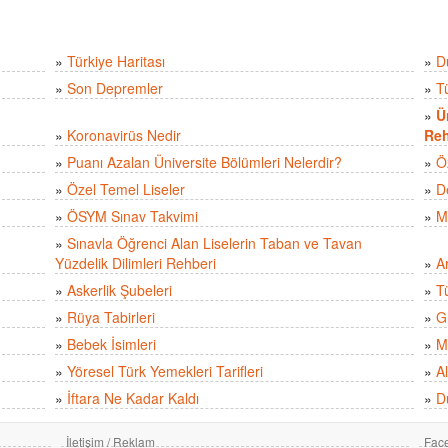
»
Türkiye Haritası
»
D
»
Son Depremler
»
T
»
Ü
»
Koronavirüs Nedir
Reh
»
Puanı Azalan Üniversite Bölümleri Nelerdir?
»
Ö
»
Özel Temel Liseler
»
D
»
ÖSYM Sınav Takvimi
»
M
»
Sınavla Öğrenci Alan Liselerin Taban ve Tavan
Yüzdelik Dilimleri Rehberi
»
A
»
Askerlik Şubeleri
»
Tü
»
Rüya Tabirleri
»
Gü
»
Bebek İsimleri
»
M
»
Yöresel Türk Yemekleri Tarifleri
»
Al
»
İftara Ne Kadar Kaldı
»
D
İletişim / Reklam
Fac