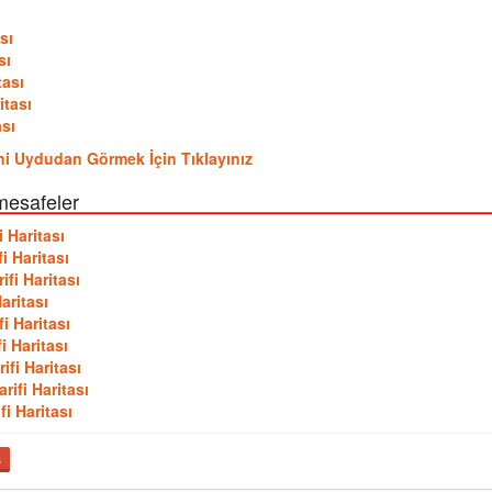
sı
sı
tası
itası
ası
rini Uydudan Görmek İçin Tıklayınız
mesafeler
 Haritası
i Haritası
fi Haritası
aritası
i Haritası
i Haritası
fi Haritası
ifi Haritası
i Haritası
ş