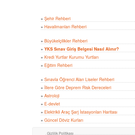
»
Şehir Rehberi
»
Havalimanları Rehberi
»
Büyükelçilikler Rehberi
»
YKS Sınav Giriş Belgesi Nasıl Alınır?
»
Kredi Yurtlar Kurumu Yurtları
»
Eğitim Rehberi
»
Sınavla Öğrenci Alan Liseler Rehberi
»
İllere Göre Deprem Risk Dereceleri
»
Astroloji
»
E-devlet
»
Elektrikli Araç Şarj İstasyonları Haritası
»
Güncel Döviz Kurları
Gizlilik Politikası