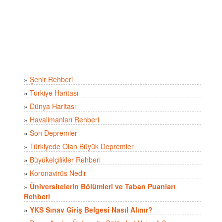
»
Şehir Rehberi
»
Türkiye Haritası
»
Dünya Haritası
»
Havalimanları Rehberi
»
Son Depremler
»
Türkiyede Olan Büyük Depremler
»
Büyükelçilikler Rehberi
»
Koronavirüs Nedir
»
Üniversitelerin Bölümleri ve Taban Puanları
Rehberi
»
YKS Sınav Giriş Belgesi Nasıl Alınır?