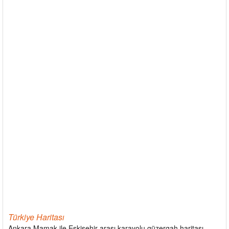
Türkiye Haritası
Ankara Mamak ile Eskişehir arası karayolu güzergah haritası