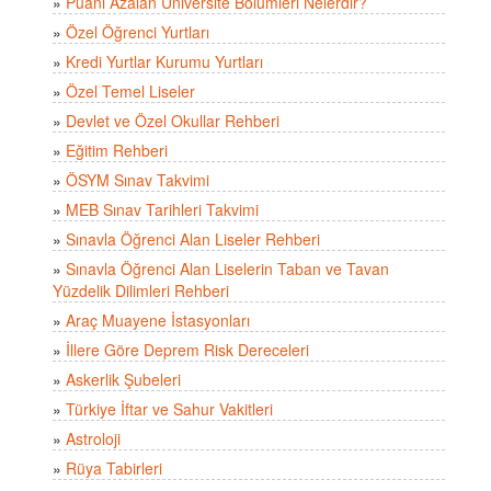
»
Puanı Azalan Üniversite Bölümleri Nelerdir?
»
Özel Öğrenci Yurtları
»
Kredi Yurtlar Kurumu Yurtları
»
Özel Temel Liseler
»
Devlet ve Özel Okullar Rehberi
»
Eğitim Rehberi
»
ÖSYM Sınav Takvimi
»
MEB Sınav Tarihleri Takvimi
»
Sınavla Öğrenci Alan Liseler Rehberi
»
Sınavla Öğrenci Alan Liselerin Taban ve Tavan
Yüzdelik Dilimleri Rehberi
»
Araç Muayene İstasyonları
»
İllere Göre Deprem Risk Dereceleri
»
Askerlik Şubeleri
»
Türkiye İftar ve Sahur Vakitleri
»
Astroloji
»
Rüya Tabirleri