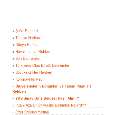
»
Şehir Rehberi
»
Türkiye Haritası
»
Dünya Haritası
»
Havalimanları Rehberi
»
Son Depremler
»
Türkiyede Olan Büyük Depremler
»
Büyükelçilikler Rehberi
»
Koronavirüs Nedir
»
Üniversitelerin Bölümleri ve Taban Puanları
Rehberi
»
YKS Sınav Giriş Belgesi Nasıl Alınır?
»
Puanı Azalan Üniversite Bölümleri Nelerdir?
»
Özel Öğrenci Yurtları