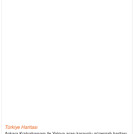
Türkiye Haritası
Ankara Kızılcahamam ile Yalova arası karayolu güzergah haritası