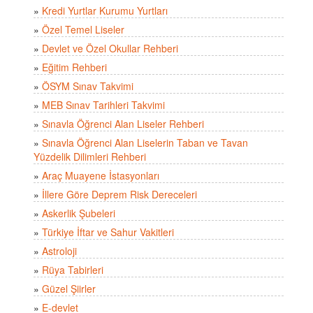
»
Kredi Yurtlar Kurumu Yurtları
»
Özel Temel Liseler
»
Devlet ve Özel Okullar Rehberi
»
Eğitim Rehberi
»
ÖSYM Sınav Takvimi
»
MEB Sınav Tarihleri Takvimi
»
Sınavla Öğrenci Alan Liseler Rehberi
»
Sınavla Öğrenci Alan Liselerin Taban ve Tavan
Yüzdelik Dilimleri Rehberi
»
Araç Muayene İstasyonları
»
İllere Göre Deprem Risk Dereceleri
»
Askerlik Şubeleri
»
Türkiye İftar ve Sahur Vakitleri
»
Astroloji
»
Rüya Tabirleri
»
Güzel Şiirler
»
E-devlet