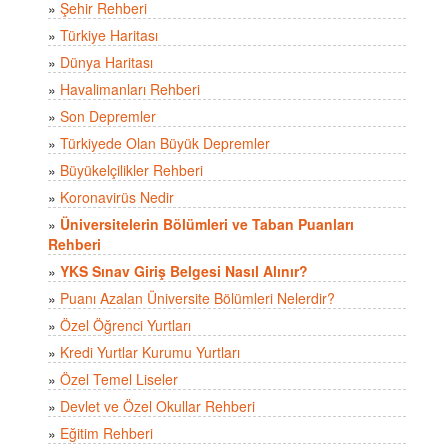
»
Şehir Rehberi
»
Türkiye Haritası
»
Dünya Haritası
»
Havalimanları Rehberi
»
Son Depremler
»
Türkiyede Olan Büyük Depremler
»
Büyükelçilikler Rehberi
»
Koronavirüs Nedir
»
Üniversitelerin Bölümleri ve Taban Puanları
Rehberi
»
YKS Sınav Giriş Belgesi Nasıl Alınır?
»
Puanı Azalan Üniversite Bölümleri Nelerdir?
»
Özel Öğrenci Yurtları
»
Kredi Yurtlar Kurumu Yurtları
»
Özel Temel Liseler
»
Devlet ve Özel Okullar Rehberi
»
Eğitim Rehberi