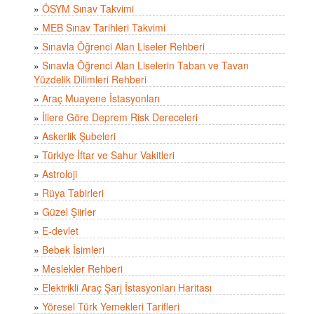
»
ÖSYM Sınav Takvimi
»
MEB Sınav Tarihleri Takvimi
»
Sınavla Öğrenci Alan Liseler Rehberi
»
Sınavla Öğrenci Alan Liselerin Taban ve Tavan
Yüzdelik Dilimleri Rehberi
»
Araç Muayene İstasyonları
»
İllere Göre Deprem Risk Dereceleri
»
Askerlik Şubeleri
»
Türkiye İftar ve Sahur Vakitleri
»
Astroloji
»
Rüya Tabirleri
»
Güzel Şiirler
»
E-devlet
»
Bebek İsimleri
»
Meslekler Rehberi
»
Elektrikli Araç Şarj İstasyonları Haritası
»
Yöresel Türk Yemekleri Tarifleri