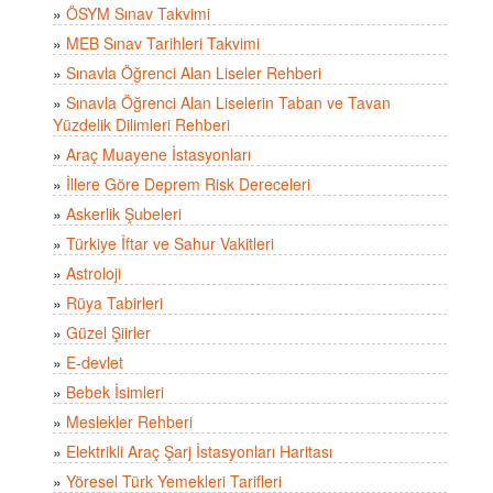
»
ÖSYM Sınav Takvimi
»
MEB Sınav Tarihleri Takvimi
»
Sınavla Öğrenci Alan Liseler Rehberi
»
Sınavla Öğrenci Alan Liselerin Taban ve Tavan
Yüzdelik Dilimleri Rehberi
»
Araç Muayene İstasyonları
»
İllere Göre Deprem Risk Dereceleri
»
Askerlik Şubeleri
»
Türkiye İftar ve Sahur Vakitleri
»
Astroloji
»
Rüya Tabirleri
»
Güzel Şiirler
»
E-devlet
»
Bebek İsimleri
»
Meslekler Rehberi
»
Elektrikli Araç Şarj İstasyonları Haritası
»
Yöresel Türk Yemekleri Tarifleri