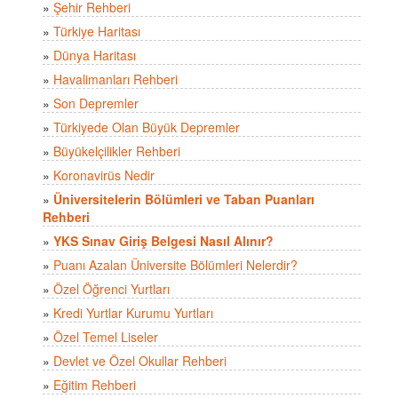
»
Şehir Rehberi
»
Türkiye Haritası
»
Dünya Haritası
»
Havalimanları Rehberi
»
Son Depremler
»
Türkiyede Olan Büyük Depremler
»
Büyükelçilikler Rehberi
»
Koronavirüs Nedir
»
Üniversitelerin Bölümleri ve Taban Puanları
Rehberi
»
YKS Sınav Giriş Belgesi Nasıl Alınır?
»
Puanı Azalan Üniversite Bölümleri Nelerdir?
»
Özel Öğrenci Yurtları
»
Kredi Yurtlar Kurumu Yurtları
»
Özel Temel Liseler
»
Devlet ve Özel Okullar Rehberi
»
Eğitim Rehberi