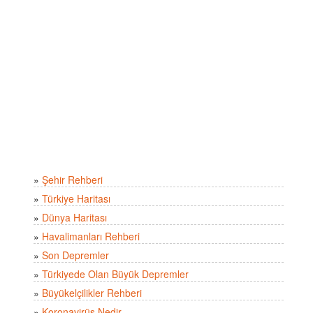
»
Şehir Rehberi
»
Türkiye Haritası
»
Dünya Haritası
»
Havalimanları Rehberi
»
Son Depremler
»
Türkiyede Olan Büyük Depremler
»
Büyükelçilikler Rehberi
»
Koronavirüs Nedir