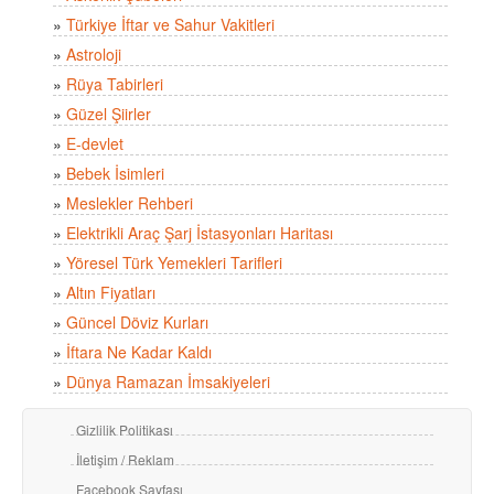
»
Türkiye İftar ve Sahur Vakitleri
»
Astroloji
»
Rüya Tabirleri
»
Güzel Şiirler
»
E-devlet
»
Bebek İsimleri
»
Meslekler Rehberi
»
Elektrikli Araç Şarj İstasyonları Haritası
»
Yöresel Türk Yemekleri Tarifleri
»
Altın Fiyatları
»
Güncel Döviz Kurları
»
İftara Ne Kadar Kaldı
»
Dünya Ramazan İmsakiyeleri
Gizlilik Politikası
İletişim / Reklam
Facebook Sayfası