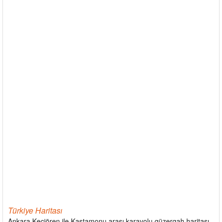
Türkiye Haritası
Ankara Keçiören ile Kastamonu arası karayolu güzergah haritası