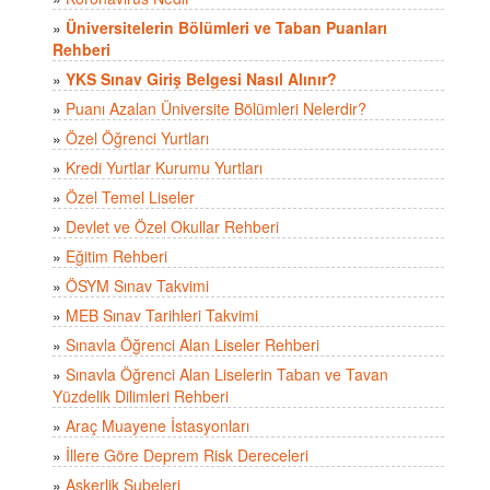
»
Üniversitelerin Bölümleri ve Taban Puanları
Rehberi
»
YKS Sınav Giriş Belgesi Nasıl Alınır?
»
Puanı Azalan Üniversite Bölümleri Nelerdir?
»
Özel Öğrenci Yurtları
»
Kredi Yurtlar Kurumu Yurtları
»
Özel Temel Liseler
»
Devlet ve Özel Okullar Rehberi
»
Eğitim Rehberi
»
ÖSYM Sınav Takvimi
»
MEB Sınav Tarihleri Takvimi
»
Sınavla Öğrenci Alan Liseler Rehberi
»
Sınavla Öğrenci Alan Liselerin Taban ve Tavan
Yüzdelik Dilimleri Rehberi
»
Araç Muayene İstasyonları
»
İllere Göre Deprem Risk Dereceleri
»
Askerlik Şubeleri