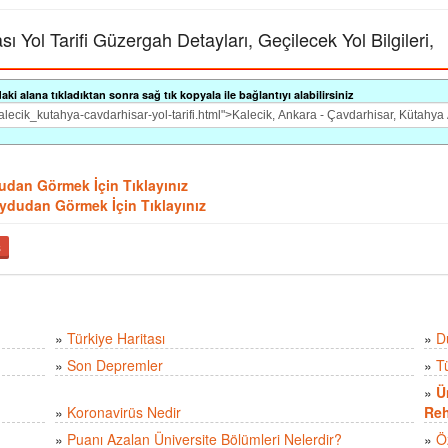
 Yol Tarifi Güzergah Detayları, Geçilecek Yol Bilgileri,
i alana tıkladıktan sonra sağ tık kopyala ile bağlantıyı alabilirsiniz
ydudan Görmek İçin Tıklayınız
 Uydudan Görmek İçin Tıklayınız
ş
»
Türkiye Haritası
»
D
»
Son Depremler
»
T
»
Ü
»
Koronavirüs Nedir
Reh
»
Puanı Azalan Üniversite Bölümleri Nelerdir?
»
Ö