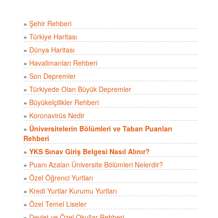
»
Şehir Rehberi
»
Türkiye Haritası
»
Dünya Haritası
»
Havalimanları Rehberi
»
Son Depremler
»
Türkiyede Olan Büyük Depremler
»
Büyükelçilikler Rehberi
»
Koronavirüs Nedir
»
Üniversitelerin Bölümleri ve Taban Puanları
Rehberi
»
YKS Sınav Giriş Belgesi Nasıl Alınır?
»
Puanı Azalan Üniversite Bölümleri Nelerdir?
»
Özel Öğrenci Yurtları
»
Kredi Yurtlar Kurumu Yurtları
»
Özel Temel Liseler
»
Devlet ve Özel Okullar Rehberi