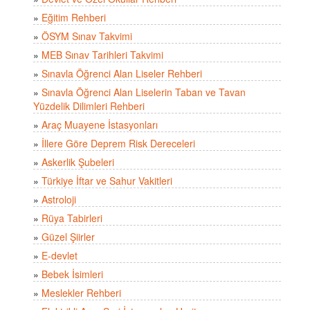
»
Eğitim Rehberi
»
ÖSYM Sınav Takvimi
»
MEB Sınav Tarihleri Takvimi
»
Sınavla Öğrenci Alan Liseler Rehberi
»
Sınavla Öğrenci Alan Liselerin Taban ve Tavan
Yüzdelik Dilimleri Rehberi
»
Araç Muayene İstasyonları
»
İllere Göre Deprem Risk Dereceleri
»
Askerlik Şubeleri
»
Türkiye İftar ve Sahur Vakitleri
»
Astroloji
»
Rüya Tabirleri
»
Güzel Şiirler
»
E-devlet
»
Bebek İsimleri
»
Meslekler Rehberi