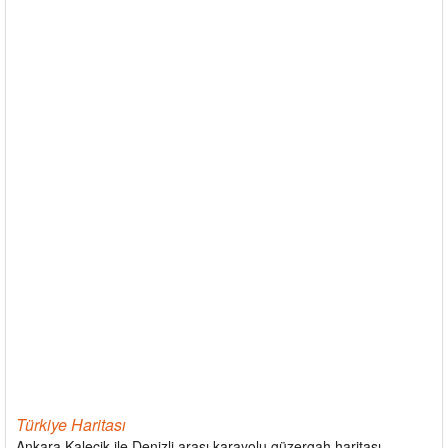
Türkiye Haritası
Ankara Kalecik ile Denizli arası karayolu güzergah haritası