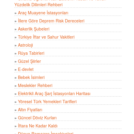
Yüzdelik Dilimleri Rehberi
»
Araç Muayene İstasyonları
»
İllere Göre Deprem Risk Dereceleri
»
Askerlik Şubeleri
»
Türkiye İftar ve Sahur Vakitleri
»
Astroloji
»
Rüya Tabirleri
»
Güzel Şiirler
»
E-devlet
»
Bebek İsimleri
»
Meslekler Rehberi
»
Elektrikli Araç Şarj İstasyonları Haritası
»
Yöresel Türk Yemekleri Tarifleri
»
Altın Fiyatları
»
Güncel Döviz Kurları
»
İftara Ne Kadar Kaldı
»
Dünya Ramazan İmsakiyeleri