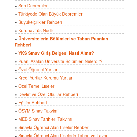
»
Son Depremler
»
Türkiyede Olan Büyük Depremler
»
Büyükelçilikler Rehberi
»
Koronavirüs Nedir
»
Üniversitelerin Bölümleri ve Taban Puanları
Rehberi
»
YKS Sınav Giriş Belgesi Nasıl Alınır?
»
Puanı Azalan Üniversite Bölümleri Nelerdir?
»
Özel Öğrenci Yurtları
»
Kredi Yurtlar Kurumu Yurtları
»
Özel Temel Liseler
»
Devlet ve Özel Okullar Rehberi
»
Eğitim Rehberi
»
ÖSYM Sınav Takvimi
»
MEB Sınav Tarihleri Takvimi
»
Sınavla Öğrenci Alan Liseler Rehberi
»
Sınavla Öğrenci Alan Liselerin Taban ve Tavan