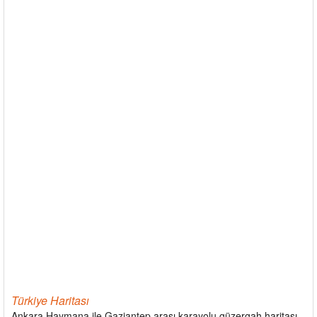
Türkiye Haritası
Ankara Haymana ile Gaziantep arası karayolu güzergah haritası