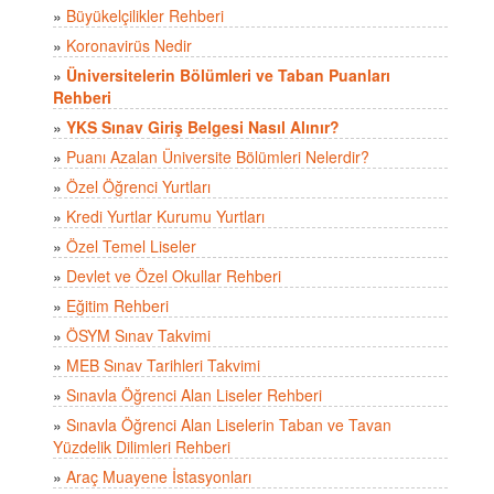
»
Büyükelçilikler Rehberi
»
Koronavirüs Nedir
»
Üniversitelerin Bölümleri ve Taban Puanları
Rehberi
»
YKS Sınav Giriş Belgesi Nasıl Alınır?
»
Puanı Azalan Üniversite Bölümleri Nelerdir?
»
Özel Öğrenci Yurtları
»
Kredi Yurtlar Kurumu Yurtları
»
Özel Temel Liseler
»
Devlet ve Özel Okullar Rehberi
»
Eğitim Rehberi
»
ÖSYM Sınav Takvimi
»
MEB Sınav Tarihleri Takvimi
»
Sınavla Öğrenci Alan Liseler Rehberi
»
Sınavla Öğrenci Alan Liselerin Taban ve Tavan
Yüzdelik Dilimleri Rehberi
»
Araç Muayene İstasyonları