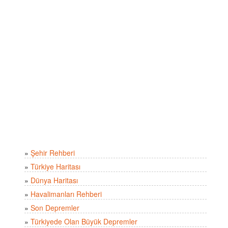
»
Şehir Rehberi
»
Türkiye Haritası
»
Dünya Haritası
»
Havalimanları Rehberi
»
Son Depremler
»
Türkiyede Olan Büyük Depremler