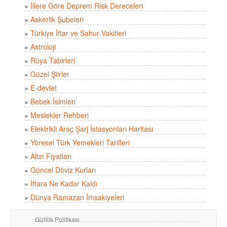
»
İllere Göre Deprem Risk Dereceleri
»
Askerlik Şubeleri
»
Türkiye İftar ve Sahur Vakitleri
»
Astroloji
»
Rüya Tabirleri
»
Güzel Şiirler
»
E-devlet
»
Bebek İsimleri
»
Meslekler Rehberi
»
Elektrikli Araç Şarj İstasyonları Haritası
»
Yöresel Türk Yemekleri Tarifleri
»
Altın Fiyatları
»
Güncel Döviz Kurları
»
İftara Ne Kadar Kaldı
»
Dünya Ramazan İmsakiyeleri
Gizlilik Politikası