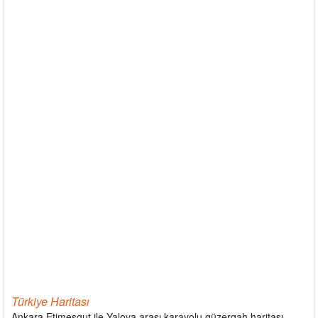
Türkiye Haritası
Ankara Etimesgut ile Yalova arası karayolu güzergah haritası