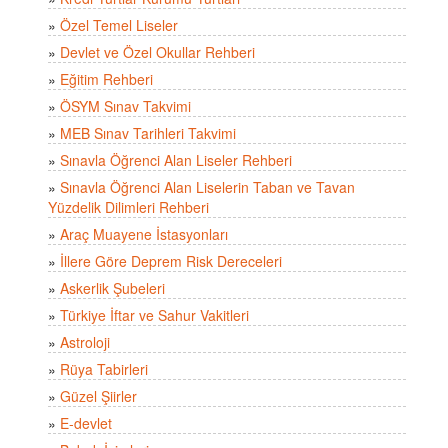
»
Özel Temel Liseler
»
Devlet ve Özel Okullar Rehberi
»
Eğitim Rehberi
»
ÖSYM Sınav Takvimi
»
MEB Sınav Tarihleri Takvimi
»
Sınavla Öğrenci Alan Liseler Rehberi
»
Sınavla Öğrenci Alan Liselerin Taban ve Tavan
Yüzdelik Dilimleri Rehberi
»
Araç Muayene İstasyonları
»
İllere Göre Deprem Risk Dereceleri
»
Askerlik Şubeleri
»
Türkiye İftar ve Sahur Vakitleri
»
Astroloji
»
Rüya Tabirleri
»
Güzel Şiirler
»
E-devlet