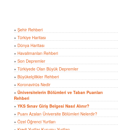
»
Şehir Rehberi
»
Türkiye Haritası
»
Dünya Haritası
»
Havalimanları Rehberi
»
Son Depremler
»
Türkiyede Olan Büyük Depremler
»
Büyükelçilikler Rehberi
»
Koronavirüs Nedir
»
Üniversitelerin Bölümleri ve Taban Puanları
Rehberi
»
YKS Sınav Giriş Belgesi Nasıl Alınır?
»
Puanı Azalan Üniversite Bölümleri Nelerdir?
»
Özel Öğrenci Yurtları
»
Kredi Yurtlar Kurumu Yurtları