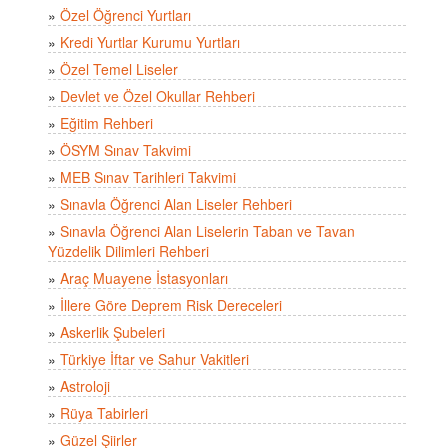
»
Özel Öğrenci Yurtları
»
Kredi Yurtlar Kurumu Yurtları
»
Özel Temel Liseler
»
Devlet ve Özel Okullar Rehberi
»
Eğitim Rehberi
»
ÖSYM Sınav Takvimi
»
MEB Sınav Tarihleri Takvimi
»
Sınavla Öğrenci Alan Liseler Rehberi
»
Sınavla Öğrenci Alan Liselerin Taban ve Tavan
Yüzdelik Dilimleri Rehberi
»
Araç Muayene İstasyonları
»
İllere Göre Deprem Risk Dereceleri
»
Askerlik Şubeleri
»
Türkiye İftar ve Sahur Vakitleri
»
Astroloji
»
Rüya Tabirleri
»
Güzel Şiirler