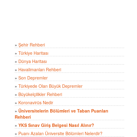
»
Şehir Rehberi
»
Türkiye Haritası
»
Dünya Haritası
»
Havalimanları Rehberi
»
Son Depremler
»
Türkiyede Olan Büyük Depremler
»
Büyükelçilikler Rehberi
»
Koronavirüs Nedir
»
Üniversitelerin Bölümleri ve Taban Puanları
Rehberi
»
YKS Sınav Giriş Belgesi Nasıl Alınır?
»
Puanı Azalan Üniversite Bölümleri Nelerdir?