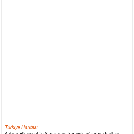
Türkiye Haritası
Ankara Etimesgut ile Şırnak arası karayolu güzergah haritası