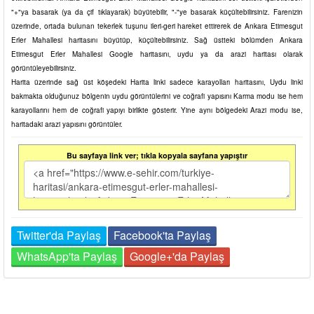
"+"ya basarak (ya da çif tıklayarak) büyütebilir, "-"ye basarak küçültebilirsiniz. Farenizin
üzerinde, ortada bulunan tekerlek tuşunu ileri-geri hareket ettirerek de Ankara Etimesgut
Erler Mahallesi haritasını büyütüp, küçültebilirsiniz. Sağ üstteki bölümden Ankara
Etimesgut Erler Mahallesi Google haritasını, uydu ya da arazi haritası olarak
görüntüleyebilirsiniz.
Harita üzerinde sağ üst köşedeki Harita linki sadece karayolları haritasını, Uydu linki
bakmakta olduğunuz bölgenin uydu görüntülerini ve coğrafi yapısını Karma modu ise hem
karayollarını hem de coğrafi yapıyı birlikte gösterir. Yine aynı bölgedeki Arazi modu ise,
haritadaki arazi yapısını görüntüler.
Bu sayfaya link ver; tıkla kopyala sayfana yapıştır
Twitter'da Paylaş
Facebook'ta Paylaş
WhatsApp'ta Paylaş
Google+'da Paylaş