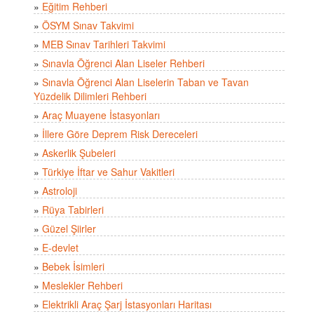
»
Eğitim Rehberi
»
ÖSYM Sınav Takvimi
»
MEB Sınav Tarihleri Takvimi
»
Sınavla Öğrenci Alan Liseler Rehberi
»
Sınavla Öğrenci Alan Liselerin Taban ve Tavan
Yüzdelik Dilimleri Rehberi
»
Araç Muayene İstasyonları
»
İllere Göre Deprem Risk Dereceleri
»
Askerlik Şubeleri
»
Türkiye İftar ve Sahur Vakitleri
»
Astroloji
»
Rüya Tabirleri
»
Güzel Şiirler
»
E-devlet
»
Bebek İsimleri
»
Meslekler Rehberi
»
Elektrikli Araç Şarj İstasyonları Haritası