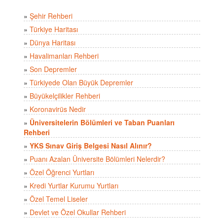
»
Şehir Rehberi
»
Türkiye Haritası
»
Dünya Haritası
»
Havalimanları Rehberi
»
Son Depremler
»
Türkiyede Olan Büyük Depremler
»
Büyükelçilikler Rehberi
»
Koronavirüs Nedir
»
Üniversitelerin Bölümleri ve Taban Puanları
Rehberi
»
YKS Sınav Giriş Belgesi Nasıl Alınır?
»
Puanı Azalan Üniversite Bölümleri Nelerdir?
»
Özel Öğrenci Yurtları
»
Kredi Yurtlar Kurumu Yurtları
»
Özel Temel Liseler
»
Devlet ve Özel Okullar Rehberi