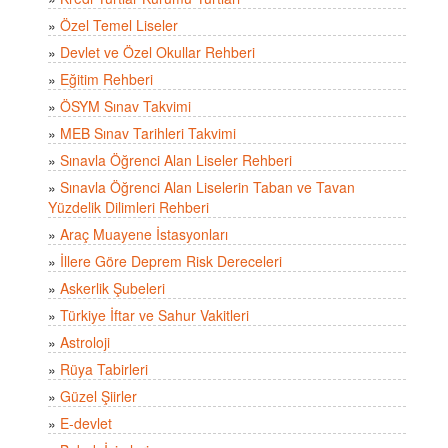
»
Özel Temel Liseler
»
Devlet ve Özel Okullar Rehberi
»
Eğitim Rehberi
»
ÖSYM Sınav Takvimi
»
MEB Sınav Tarihleri Takvimi
»
Sınavla Öğrenci Alan Liseler Rehberi
»
Sınavla Öğrenci Alan Liselerin Taban ve Tavan
Yüzdelik Dilimleri Rehberi
»
Araç Muayene İstasyonları
»
İllere Göre Deprem Risk Dereceleri
»
Askerlik Şubeleri
»
Türkiye İftar ve Sahur Vakitleri
»
Astroloji
»
Rüya Tabirleri
»
Güzel Şiirler
»
E-devlet