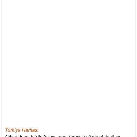
Türkiye Haritası
Ankara Elmadağ ile Yalova arası karayolu güzergah haritası