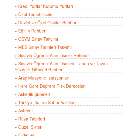
»
Kredi Yurtlar Kurumu Yurtları
»
Özel Temel Liseler
»
Devlet ve Özel Okullar Rehberi
»
Eğitim Rehberi
»
ÖSYM Sınav Takvimi
»
MEB Sınav Tarihleri Takvimi
»
Sınavla Öğrenci Alan Liseler Rehberi
»
Sınavla Öğrenci Alan Liselerin Taban ve Tavan
Yüzdelik Dilimleri Rehberi
»
Araç Muayene İstasyonları
»
İllere Göre Deprem Risk Dereceleri
»
Askerlik Şubeleri
»
Türkiye İftar ve Sahur Vakitleri
»
Astroloji
»
Rüya Tabirleri
»
Güzel Şiirler
»
E-devlet