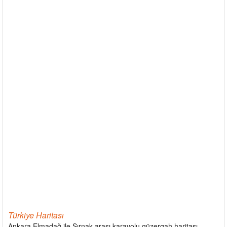
Türkiye Haritası
Ankara Elmadağ ile Şırnak arası karayolu güzergah haritası